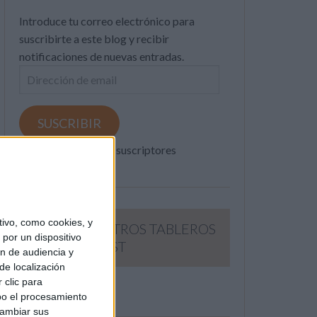
Introduce tu correo electrónico para
suscribirte a este blog y recibir
notificaciones de nuevas entradas.
Dirección
de
email
SUSCRIBIR
Únete a otros 371K suscriptores
ivo, como cookies, y
SIGUE NUESTROS TABLEROS
por un dispositivo
EN PINTEREST
ón de audiencia y
de localización
 clic para
bo el procesamiento
cambiar sus