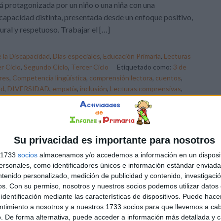
á protagonizada por un niño o una niña con una
capacidad distinta, presentada desde un enfoque positivo,
ural y respetuoso. Trabajar el […]
e la Discapacidad
,
Días especiales
,
Educación Primaria
,
Lecturas
r Ciclo
,
Segundo Ciclo
,
Tercer Ciclo
Etiquetado como:
3 de
res
,
Competencia lingüística
,
comprensión lectora
,
cuentos
,
ad
,
DIVERSIDAD
,
empatía
,
inclusión
,
Lecturas comprensivas
,
Su privacidad es importante para nosotros
s 1733
socios
almacenamos y/o accedemos a información en un disposit
sonales, como identificadores únicos e información estándar enviada 
ntenido personalizado, medición de publicidad y contenido, investigaci
os.
Con su permiso, nosotros y nuestros socios podemos utilizar datos 
identificación mediante las características de dispositivos. Puede hacer
ntimiento a nosotros y a nuestros 1733 socios para que llevemos a ca
. De forma alternativa, puede acceder a información más detallada y 