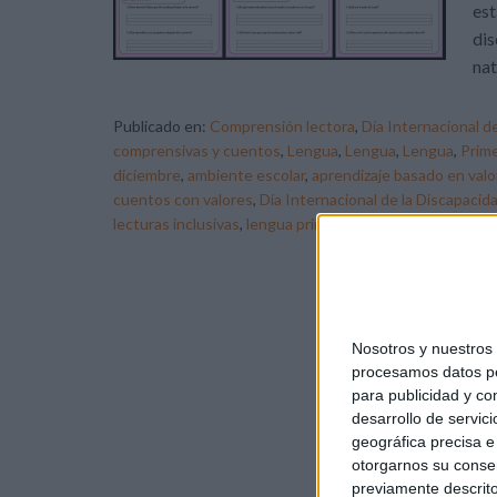
est
dis
nat
Publicado en:
Comprensión lectora
,
Día Internacional d
comprensivas y cuentos
,
Lengua
,
Lengua
,
Lengua
,
Prime
diciembre
,
ambiente escolar
,
aprendizaje basado en valo
cuentos con valores
,
Día Internacional de la Discapacid
lecturas inclusivas
,
lengua primaria
,
respeto
,
valores
Nosotros y nuestro
procesamos datos per
para publicidad y co
desarrollo de servici
geográfica precisa e 
otorgarnos su conse
previamente descrito