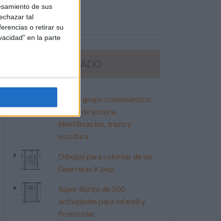
esamiento de sus
echazar tal
erencias o retirar su
vacidad" en la parte
LO MÁS VISITADO
Primer grupo consonántico:
Fichas de lectura,
identificación, trazo y
escritura
Dibujos para colorear de las
Guerreras K pop
Súper librito de 500
actividades para Infantil y
Preescolar