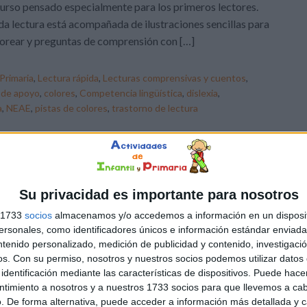
urso pensado especialmente para los primeros lectores.
a lectura está acompañada de ilustraciones sencillas para
orear y preguntas de comprensión con […]
Primaria
,
Lectura rápida
,
Lecturas comprensivas y cuentos
,
 de apoyo
,
colores
,
Competencia lingüística
,
dislexia
,
a
,
NEAE
,
pistas de colores
,
trastorno de lectura
Su privacidad es importante para nosotros
s 1733
socios
almacenamos y/o accedemos a información en un disposit
sonales, como identificadores únicos e información estándar enviada 
ntenido personalizado, medición de publicidad y contenido, investigaci
os.
Con su permiso, nosotros y nuestros socios podemos utilizar datos 
identificación mediante las características de dispositivos. Puede hacer
ntimiento a nosotros y a nuestros 1733 socios para que llevemos a ca
. De forma alternativa, puede acceder a información más detallada y 