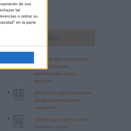
esamiento de sus
echazar tal
erencias o retirar su
vacidad" en la parte
LO MÁS VISITADO
Primer grupo consonántico:
Fichas de lectura,
identificación, trazo y
escritura
Mejora tu caligrafía durante
las vacaciones con este
cuadernillo
Dibujos para colorear de las
Guerreras K pop