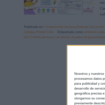
rec
Cad
col
Publicado en:
Comprensión lectora
,
Dislexia
,
Educación 
Lengua
,
Primer Ciclo
Etiquetado como:
atención
,
aula
LECTURAS
,
lecturas con pistas visuales
,
lengua primari
Nosotros y nuestro
procesamos datos per
para publicidad y co
desarrollo de servici
geográfica precisa e 
otorgarnos su conse
previamente descrito