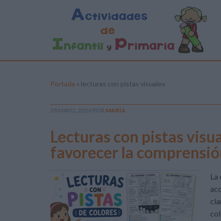
Portada
»
lecturas con pistas visuales
28 MAYO, 2026
POR
MARÍA
Lecturas con pistas visu
favorecer la comprensió
La 
acc
cla
col