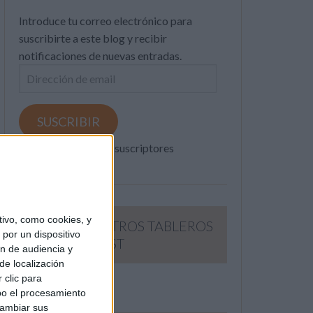
Introduce tu correo electrónico para
suscribirte a este blog y recibir
notificaciones de nuevas entradas.
Dirección
de
email
SUSCRIBIR
Únete a otros 371K suscriptores
ivo, como cookies, y
SIGUE NUESTROS TABLEROS
por un dispositivo
EN PINTEREST
ón de audiencia y
de localización
 clic para
bo el procesamiento
cambiar sus