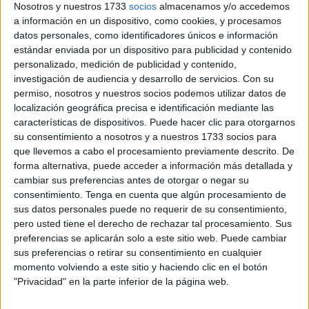
Nosotros y nuestros 1733
socios
almacenamos y/o accedemos
a información en un dispositivo, como cookies, y procesamos
21 JULIO, 2026
POR
MARÍA
datos personales, como identificadores únicos e información
estándar enviada por un dispositivo para publicidad y contenido
Juego «UNO» de cálculo mental:
personalizado, medición de publicidad y contenido,
Restas al rescate
investigación de audiencia y desarrollo de servicios.
Con su
permiso, nosotros y nuestros socios podemos utilizar datos de
¿Quién
localización geográfica precisa e identificación mediante las
dijo que
características de dispositivos. Puede hacer clic para otorgarnos
su consentimiento a nosotros y a nuestros 1733 socios para
practicar
que llevemos a cabo el procesamiento previamente descrito. De
las restas
forma alternativa, puede acceder a información más detallada y
durante
cambiar sus preferencias antes de otorgar o negar su
las
consentimiento.
Tenga en cuenta que algún procesamiento de
sus datos personales puede no requerir de su consentimiento,
pero usted tiene el derecho de rechazar tal procesamiento. Sus
preferencias se aplicarán solo a este sitio web. Puede cambiar
vacaciones tenía que ser aburrido? Con ¡RESTAS AL
sus preferencias o retirar su consentimiento en cualquier
momento volviendo a este sitio y haciendo clic en el botón
RESCATE!, el cálculo mental se transforma en una
"Privacidad" en la parte inferior de la página web.
experiencia divertida, dinámica y llena de emoción. Este
original juego de cartas educativo ha sido diseñado para