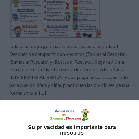
colección de juegos matemáticos ya está completa!
Después de compartir con vosotros ¡Tablas al Rescate!,
¡Sumas al Rescate! y ¡Restas al Rescate!, llega la última
entrega de esta divertida serie de recursos educativos:
¡DIVISIONES AL RESCATE!, un juego de cartas pensado
para que los niños y niñas practiquen las divisiones de una
forma amena, […]
Publicado en:
Educación Primaria
,
Matemáticas
,
Matemáticas
,
Segundo Ciclo
,
Tercer Ciclo
Etiquetado como:
Competencia
matemática
,
Divisiones
,
divisiones exactas
,
juego matemático
,
Su privacidad es importante para
Juego Uno
,
matemáticas primaria
nosotros