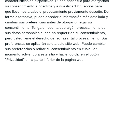
características de dispositivos. Puede hacer clic para otorgarnos
semana
,
educación infantil
,
educación preescolar
,
figuras
su consentimiento a nosotros y a nuestros 1733 socios para
geométricas
,
inicio de curso
,
lilo y stitch
,
meses del año
,
que llevemos a cabo el procesamiento previamente descrito. De
normas de clase
,
NÚMEROS
,
palabras mágicas
,
para maestros
,
forma alternativa, puede acceder a información más detallada y
tablas de multiplicar
cambiar sus preferencias antes de otorgar o negar su
consentimiento.
Tenga en cuenta que algún procesamiento de
sus datos personales puede no requerir de su consentimiento,
26 AGOSTO, 2025
POR
MARÍA
pero usted tiene el derecho de rechazar tal procesamiento. Sus
preferencias se aplicarán solo a este sitio web. Puede cambiar
Dale un toque de color a tu clase
sus preferencias o retirar su consentimiento en cualquier
momento volviendo a este sitio y haciendo clic en el botón
con los banderines de Bienvenida
"Privacidad" en la parte inferior de la página web.
El
comienzo de curso es una ocasión única para llenar el