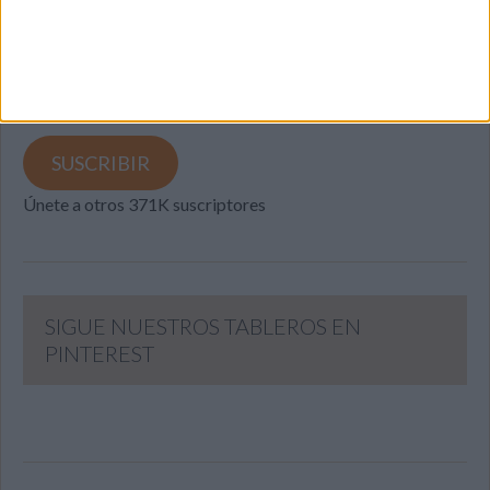
Introduce tu correo electrónico para suscribirte a este blog
y recibir notificaciones de nuevas entradas.
Dirección
de
email
SUSCRIBIR
Únete a otros 371K suscriptores
SIGUE NUESTROS TABLEROS EN
PINTEREST