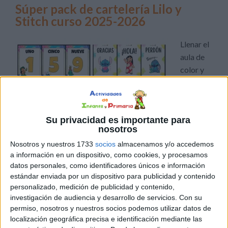
Súper pack de cartelería Lilo y
Stitch curso 2025-2026
Llenar el
aula de
color y
Su privacidad es importante para
nosotros
elementos motivadores puede marcar la diferencia en los
Nosotros y nuestros 1733
socios
almacenamos y/o accedemos
primeros días de clase y durante todo el curso. Los
a información en un dispositivo, como cookies, y procesamos
personajes de Lilo y Stitch son muy queridos por los
datos personales, como identificadores únicos e información
niños, por lo que incorporar su imagen en el aula ayuda a
estándar enviada por un dispositivo para publicidad y contenido
captar la atención de los pequeños y a crear […]
personalizado, medición de publicidad y contenido,
investigación de audiencia y desarrollo de servicios.
Con su
permiso, nosotros y nuestros socios podemos utilizar datos de
Publicado en:
Decoración
,
Inicio de curso
Etiquetado como:
localización geográfica precisa e identificación mediante las
Abecedario
,
cartelería
,
Carteles
,
Decoración
,
días de la