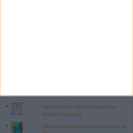
LO MÁS VISITADO
Calendario minimalista curso 2026-2027
para docentes
Dibujos para colorear de las Guerreras K
pop
Cuenta atrás para el gran eclipse solar
2026: Cuaderno de actividades para
descubrir el gran fenómeno
Súper librito de 500 actividades para
Infantil y Preescolar
Portadas de Minecraft para cuadernos de