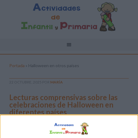
Portada
»
Halloween en otros países
22 OCTUBRE, 2025
POR
MARÍA
Lecturas comprensivas sobre las
celebraciones de Halloween en
diferentes países
¡Llega
una