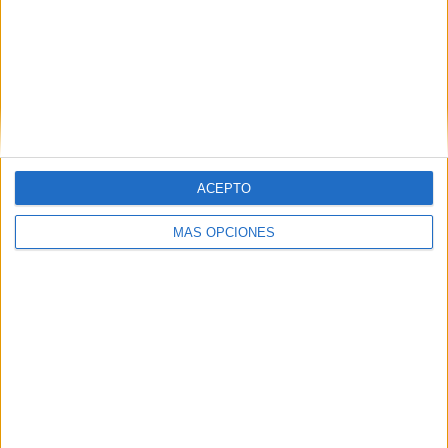
y recibir notificaciones de nuevas entradas.
Dirección
de
email
SUSCRIBIR
Únete a otros 371K suscriptores
ACEPTO
MÁS OPCIONES
SIGUE NUESTROS TABLEROS EN
PINTEREST