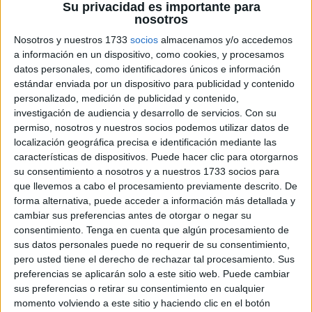
Su privacidad es importante para
nosotros
Nosotros y nuestros 1733
socios
almacenamos y/o accedemos
a información en un dispositivo, como cookies, y procesamos
datos personales, como identificadores únicos e información
estándar enviada por un dispositivo para publicidad y contenido
colección de lecturas con una temática que encanta a los
personalizado, medición de publicidad y contenido,
alumnos y despierta su curiosidad! Este recurso reúne
investigación de audiencia y desarrollo de servicios.
Con su
una serie de textos breves para trabajar la comprensión
permiso, nosotros y nuestros socios podemos utilizar datos de
lectora, todos ellos con una idea muy original: descubrir
localización geográfica precisa e identificación mediante las
características de dispositivos. Puede hacer clic para otorgarnos
cómo se celebra Halloween en distintos países del
su consentimiento a nosotros y a nuestros 1733 socios para
mundo. Cada lectura presenta las tradiciones y
que llevemos a cabo el procesamiento previamente descrito. De
costumbres propias […]
forma alternativa, puede acceder a información más detallada y
cambiar sus preferencias antes de otorgar o negar su
consentimiento.
Tenga en cuenta que algún procesamiento de
Publicado en:
Comprensión lectora
,
Días especiales
,
sus datos personales puede no requerir de su consentimiento,
Educación Primaria
,
Halloween
,
Lecturas comprensivas y
pero usted tiene el derecho de rechazar tal procesamiento. Sus
cuentos
,
Lengua
,
Lengua
,
Segundo Ciclo
,
Tercer Ciclo
preferencias se aplicarán solo a este sitio web. Puede cambiar
Etiquetado como:
Competencia lingüística
,
comprensión
sus preferencias o retirar su consentimiento en cualquier
lectora
,
culturas
,
curiosidades
,
Halloween
,
Halloween en otros
momento volviendo a este sitio y haciendo clic en el botón
países
,
lectura
,
Lecturas comprensivas
,
lecturas cortas
,
lengua