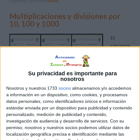
25 ENERO, 2023
POR
MARÍA
Multiplicaciones y divisiones por
10, 100 y 1000
El
siguiente
material
está
Su privacidad es importante para
nosotros
Nosotros y nuestros 1733
socios
almacenamos y/o accedemos
destinado a trabajar el cálculo mental a través de las
a información en un dispositivo, como cookies, y procesamos
multiplicaciones y divisiones por los números 10, 100 y
datos personales, como identificadores únicos e información
1000. Una vez aprendan a realizar dichas divisiones con
estándar enviada por un dispositivo para publicidad y contenido
números enteros, es el momento para aprender a
personalizado, medición de publicidad y contenido,
investigación de audiencia y desarrollo de servicios.
Con su
realizarlas con números decimales.
permiso, nosotros y nuestros socios podemos utilizar datos de
localización geográfica precisa e identificación mediante las
Publicado en:
Educación Primaria
,
Matemáticas
,
Matemáticas
,