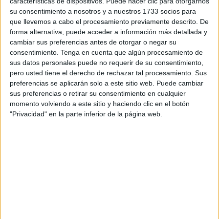
características de dispositivos. Puede hacer clic para otorgarnos
Primer Ciclo
,
Segundo Ciclo
Etiquetado como:
10
,
100
,
su consentimiento a nosotros y a nuestros 1733 socios para
1000
,
Cálculo Mental
,
Competencia matemática
,
Divisiones
,
que llevemos a cabo el procesamiento previamente descrito. De
matemáticas primaria
,
Multiplicaciones
forma alternativa, puede acceder a información más detallada y
cambiar sus preferencias antes de otorgar o negar su
consentimiento.
Tenga en cuenta que algún procesamiento de
23 NOVIEMBRE, 2022
POR
MARÍA
sus datos personales puede no requerir de su consentimiento,
pero usted tiene el derecho de rechazar tal procesamiento. Sus
Aprendemos a identificar las partes
preferencias se aplicarán solo a este sitio web. Puede cambiar
sus preferencias o retirar su consentimiento en cualquier
de una división
momento volviendo a este sitio y haciendo clic en el botón
"Privacidad" en la parte inferior de la página web.
Tras
aprender
a
multiplicar, el siguiente paso es el aprendizaje de las
divisiones. Pero antes de aprender a dividir es importante