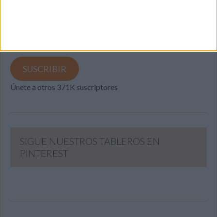
Introduce tu correo electrónico para suscribirte a este blog
y recibir notificaciones de nuevas entradas.
Dirección
de
email
SUSCRIBIR
Únete a otros 371K suscriptores
SIGUE NUESTROS TABLEROS EN
PINTEREST