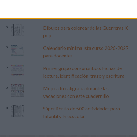
LO MÁS VISITADO
Dibujos para colorear de las Guerreras K
pop
Calendario minimalista curso 2026-2027
para docentes
Primer grupo consonántico: Fichas de
lectura, identificación, trazo y escritura
Mejora tu caligrafía durante las
vacaciones con este cuadernillo
Súper librito de 500 actividades para
Infantil y Preescolar