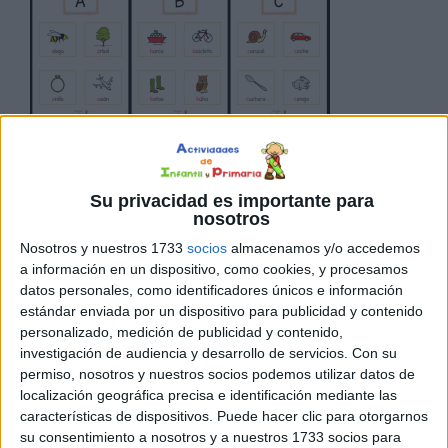
cuadernillo está diseñado para ayudar a los niños a
identificar y aprender las letras del abecedario de una
Su privacidad es importante para
manera visual y accesible, utilizando pictogramas. Los
nosotros
pictogramas son representaciones gráficas que asocian
Nosotros y nuestros 1733
socios
almacenamos y/o accedemos
una imagen con una palabra o concepto, facilitando la
a información en un dispositivo, como cookies, y procesamos
comprensión y el reconocimiento de las letras. El
datos personales, como identificadores únicos e información
cuadernillo está especialmente diseñado para utilizarse
estándar enviada por un dispositivo para publicidad y contenido
[…]
personalizado, medición de publicidad y contenido,
investigación de audiencia y desarrollo de servicios.
Con su
permiso, nosotros y nuestros socios podemos utilizar datos de
Publicado en:
5 Años
,
Abecedario
,
Educación Primaria
,
localización geográfica precisa e identificación mediante las
Lectoescritura
,
Lengua
,
NEAE
,
Primer Ciclo
,
TEA
Etiquetado
características de dispositivos. Puede hacer clic para otorgarnos
como:
Abecedario
,
diccionario
,
diccionario visual
,
ELE
,
NEAE
,
su consentimiento a nosotros y a nuestros 1733 socios para