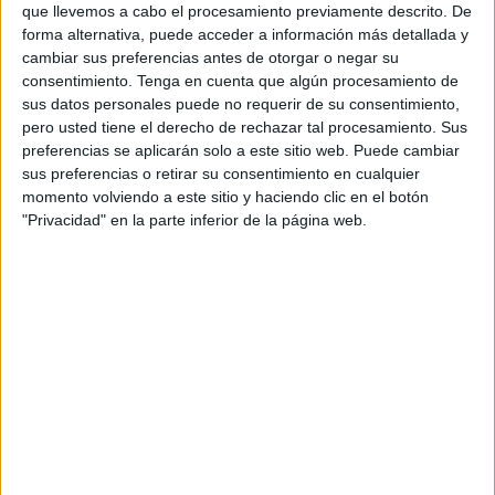
pictogramas
,
TEA
que llevemos a cabo el procesamiento previamente descrito. De
forma alternativa, puede acceder a información más detallada y
cambiar sus preferencias antes de otorgar o negar su
13 SEPTIEMBRE, 2023
POR
MARÍA
consentimiento.
Tenga en cuenta que algún procesamiento de
sus datos personales puede no requerir de su consentimiento,
Diccionario visual con pictogramas,
pero usted tiene el derecho de rechazar tal procesamiento. Sus
especial alumnos #TEA
preferencias se aplicarán solo a este sitio web. Puede cambiar
sus preferencias o retirar su consentimiento en cualquier
momento volviendo a este sitio y haciendo clic en el botón
El
"Privacidad" en la parte inferior de la página web.
Trastorno del Espectro Autista (TEA) es una condición
neurobiológica que afecta la comunicación, la
interacción social y el comportamiento. Los niños con
TEA a menudo enfrentan desafíos significativos en el