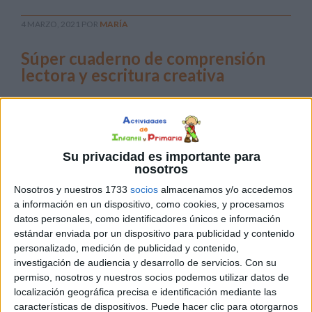
4 MARZO, 2021
POR
MARÍA
Súper cuaderno de comprensión
lectora y escritura creativa
La
Su privacidad es importante para
nosotros
Nosotros y nuestros 1733
socios
almacenamos y/o accedemos
a información en un dispositivo, como cookies, y procesamos
comprensión lectora a es la capacidad de entender lo que
datos personales, como identificadores únicos e información
estándar enviada por un dispositivo para publicidad y contenido
se lee, tanto en referencia al significado de las palabras
personalizado, medición de publicidad y contenido,
que forman un texto como con respecto a la
investigación de audiencia y desarrollo de servicios.
Con su
comprensión global en un escrito. Por eso, es tan
permiso, nosotros y nuestros socios podemos utilizar datos de
importante trabajarla mediante diferentes estrategias,
localización geográfica precisa e identificación mediante las
como es el caso de la escritura creativa. PDF al final […]
características de dispositivos. Puede hacer clic para otorgarnos