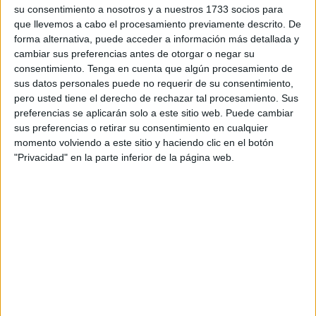
su consentimiento a nosotros y a nuestros 1733 socios para
que llevemos a cabo el procesamiento previamente descrito. De
Publicado en:
Comprensión lectora
,
Educación Primaria
,
forma alternativa, puede acceder a información más detallada y
Lengua
,
Lengua
,
Lengua
,
Primer Ciclo
,
Segundo Ciclo
,
Tercer
cambiar sus preferencias antes de otorgar o negar su
Ciclo
Etiquetado como:
comprensión lectora
,
cuaderno de
consentimiento.
Tenga en cuenta que algún procesamiento de
actividades
,
escritura creativa
sus datos personales puede no requerir de su consentimiento,
pero usted tiene el derecho de rechazar tal procesamiento. Sus
preferencias se aplicarán solo a este sitio web. Puede cambiar
25 FEBRERO, 2021
POR
MARÍA
sus preferencias o retirar su consentimiento en cualquier
momento volviendo a este sitio y haciendo clic en el botón
Cuaderno de educación
"Privacidad" en la parte inferior de la página web.
socioemocional