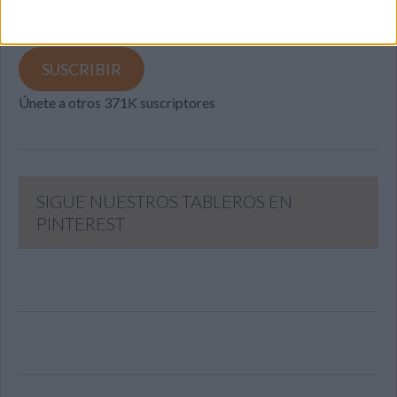
Dirección
de
email
SUSCRIBIR
Únete a otros 371K suscriptores
SIGUE NUESTROS TABLEROS EN
PINTEREST