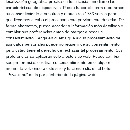
localización geográfica precisa e identificación mediante las
características de dispositivos. Puede hacer clic para otorgarnos
18 MAYO, 2023
POR
MARÍA
su consentimiento a nosotros y a nuestros 1733 socios para
que llevemos a cabo el procesamiento previamente descrito. De
Crucinúmeros de la mano de Mario
forma alternativa, puede acceder a información más detallada y
y Luigi
cambiar sus preferencias antes de otorgar o negar su
consentimiento.
Tenga en cuenta que algún procesamiento de
sus datos personales puede no requerir de su consentimiento,
Los
pero usted tiene el derecho de rechazar tal procesamiento. Sus
preferencias se aplicarán solo a este sitio web. Puede cambiar
sus preferencias o retirar su consentimiento en cualquier
momento volviendo a este sitio y haciendo clic en el botón
"Privacidad" en la parte inferior de la página web.
crucinúmeros o crucigramas de números son unos
ejercicios matemáticos basados en el método abn y que
utilizan la tabla del 100. La realización de los éstos es
muy sencilla; en primer lugar se coloca un número en una
de las casillas; y a partir de ahí, el alumno completa el