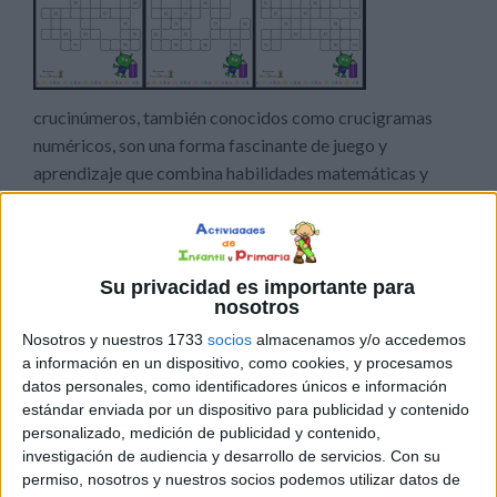
crucinúmeros, también conocidos como crucigramas
numéricos, son una forma fascinante de juego y
aprendizaje que combina habilidades matemáticas y
lógicas. Aunque en apariencia son simples cuadrículas
llenas de números, los crucinúmeros ofrecen numerosos
beneficios cognitivos y emocionales que los convierten
en una actividad educativa y entretenida para personas
Su privacidad es importante para
nosotros
de todas las edades. Esta actividad […]
Nosotros y nuestros 1733
socios
almacenamos y/o accedemos
a información en un dispositivo, como cookies, y procesamos
Publicado en:
5 Años
,
Educación Infantil
,
Educación Primaria
,
datos personales, como identificadores únicos e información
Lógico-Matemática
,
Matemáticas
,
Primer Ciclo
Etiquetado
estándar enviada por un dispositivo para publicidad y contenido
como:
ABN
,
actividad matemática
,
Competencia matemática
,
personalizado, medición de publicidad y contenido,
crucigrama de números
,
crucinúmeros
,
matemáticas primaria
,
investigación de audiencia y desarrollo de servicios.
Con su
numeración
permiso, nosotros y nuestros socios podemos utilizar datos de