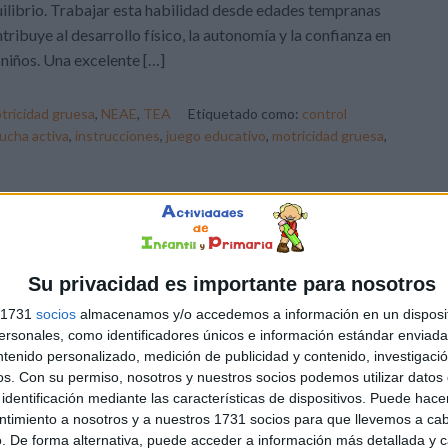
ilibrio. Trabajar esta habilidad desde edades tempranas
tribuye al desarrollo físico, la autonomía y la confianza en
 niños. Una excelente […]
tricidad gruesa
,
NEAE
,
TEA
Etiquetado como:
control
ucha activa
,
instrucciones
,
juego educativo
,
motricidad gruesa
,
DEJA UN COMENTARIO
ajar el control inhibitorio
Su privacidad es importante para nosotros
s 1731
socios
almacenamos y/o accedemos a información en un disposit
control inhibitorio es la capacidad de controlar los
sonales, como identificadores únicos e información estándar enviada 
ulsos, detenerse antes de actuar y pensar antes de
ntenido personalizado, medición de publicidad y contenido, investigaci
erlo. Es una habilidad fundamental que juega un papel
os.
Con su permiso, nosotros y nuestros socios podemos utilizar datos 
ortante en muchos aspectos de la vida diaria, desde
identificación mediante las características de dispositivos. Puede hacer
ntimiento a nosotros y a nuestros 1731 socios para que llevemos a ca
uir instrucciones y resolver problemas hasta regular las
. De forma alternativa, puede acceder a información más detallada y 