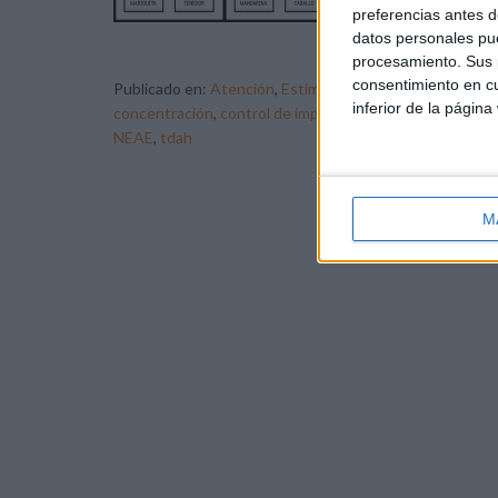
em
preferencias antes d
Los
datos personales pue
procesamiento. Sus p
consentimiento en cu
Publicado en:
Atención
,
Estimulación cognitiva
,
NEAE
inferior de la página
concentración
,
control de impulsos
,
control inhibitorio
,
NEAE
,
tdah
M