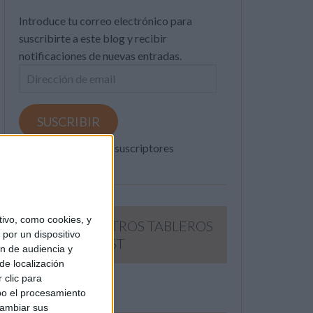
Introduce tu correo electrónico para
suscribirte a este blog y recibir
notificaciones de nuevas entradas.
Dirección
de
email
SUSCRIBIR
Únete a otros 371K suscriptores
ivo, como cookies, y
SIGUE NUESTROS TABLEROS
por un dispositivo
EN PINTEREST
ón de audiencia y
de localización
 clic para
bo el procesamiento
cambiar sus