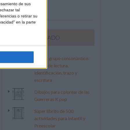
esamiento de sus
echazar tal
erencias o retirar su
vacidad" en la parte
LO MÁS VISITADO
Primer grupo consonántico:
Fichas de lectura,
identificación, trazo y
escritura
Dibujos para colorear de las
Guerreras K pop
Súper librito de 500
actividades para Infantil y
Preescolar