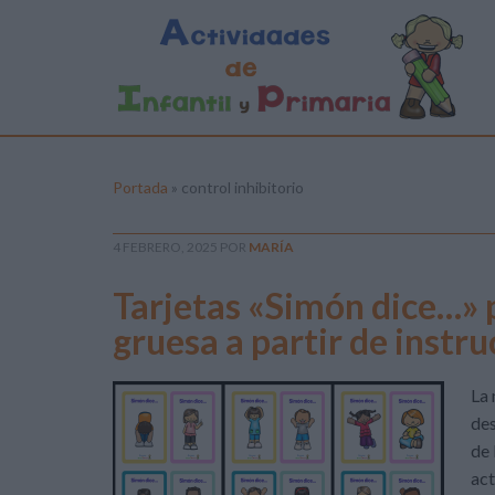
Portada
»
control inhibitorio
4 FEBRERO, 2025
POR
MARÍA
Tarjetas «Simón dice…» p
gruesa a partir de instr
La 
des
de 
act