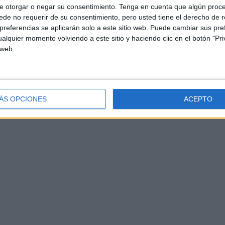
ociones y comportarse de manera socialmente aceptable.
e otorgar o negar su consentimiento.
Tenga en cuenta que algún proc
 niños que tienen […]
de no requerir de su consentimiento, pero usted tiene el derecho de r
referencias se aplicarán solo a este sitio web. Puede cambiar sus pref
alquier momento volviendo a este sitio y haciendo clic en el botón "Pri
Etiquetado como:
asociación imagen palabra
,
atención infantil
,
 web.
estimulacion cognitiva
,
juego de atención
,
juego educativo
,
ÁS OPCIONES
ACEPTO