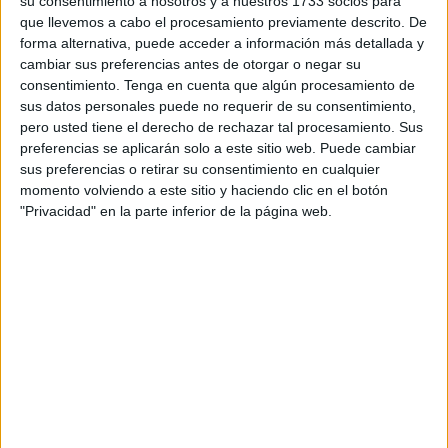
su consentimiento a nosotros y a nuestros 1733 socios para
lejano o abstracto. ¿Cómo podemos acercarles esta
que llevemos a cabo el procesamiento previamente descrito. De
realidad de forma didáctica, […]
forma alternativa, puede acceder a información más detallada y
cambiar sus preferencias antes de otorgar o negar su
Publicado en:
Comprensión lectora
,
Día del medio ambiente
,
consentimiento.
Tenga en cuenta que algún procesamiento de
Días especiales
,
Lecturas comprensivas y cuentos
sus datos personales puede no requerir de su consentimiento,
Etiquetado como:
5 de junio
,
Competencia lingüística
,
pero usted tiene el derecho de rechazar tal procesamiento. Sus
preferencias se aplicarán solo a este sitio web. Puede cambiar
comprensión lectora
,
conciencia ambiental
,
Lecturas
sus preferencias o retirar su consentimiento en cualquier
comprensivas
,
lengua primaria
,
medio ambiente
momento volviendo a este sitio y haciendo clic en el botón
"Privacidad" en la parte inferior de la página web.
1 JUNIO, 2026
POR
MARÍA
La semana del medio ambiente:
Recopilatorio de recursos para
trabajar este día en el aula
Se
acerca
una de