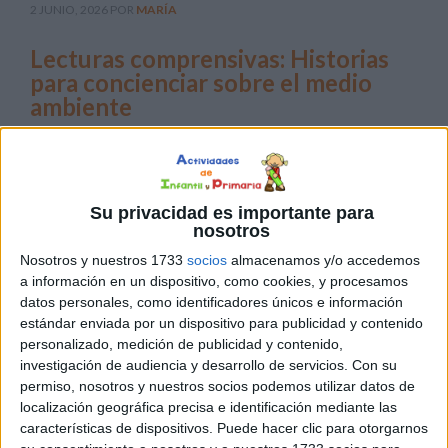
2 JUNIO, 2026
POR
MARÍA
Lecturas comprensivas: Historias
para concienciar sobre el medio
ambiente
El
próximo
5 de
Su privacidad es importante para
junio se
nosotros
celebra
Nosotros y nuestros 1733
socios
almacenamos y/o accedemos
el Día
a información en un dispositivo, como cookies, y procesamos
Mundial
datos personales, como identificadores únicos e información
estándar enviada por un dispositivo para publicidad y contenido
del
personalizado, medición de publicidad y contenido,
Medio Ambiente, una fecha clave en el calendario
investigación de audiencia y desarrollo de servicios.
Con su
escolar para reflexionar con nuestros alumnos sobre el
permiso, nosotros y nuestros socios podemos utilizar datos de
impacto de nuestras acciones en el planeta. Muchas
localización geográfica precisa e identificación mediante las
veces, los niños ven los problemas ecológicos como algo
características de dispositivos. Puede hacer clic para otorgarnos