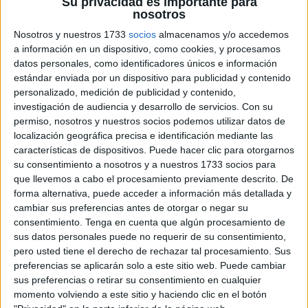
Su privacidad es importante para
DE
nosotros
VIAJE!
Nosotros y nuestros 1733
socios
almacenamos y/o accedemos
Se
a información en un dispositivo, como cookies, y procesamos
acerca el
datos personales, como identificadores únicos e información
carnaval
estándar enviada por un dispositivo para publicidad y contenido
y queremos invitarte a un viaje muy especial: desde
personalizado, medición de publicidad y contenido,
investigación de audiencia y desarrollo de servicios.
Con su
Barranquilla hasta Cádiz, pasando por Venecia y Brasil,
permiso, nosotros y nuestros socios podemos utilizar datos de
conoceremos algunas de las fiestas más originales y
localización geográfica precisa e identificación mediante las
coloridas del mundo. Cada carnaval tiene su propia
características de dispositivos. Puede hacer clic para otorgarnos
música, disfraces y tradiciones, y ahora puedes
su consentimiento a nosotros y a nuestros 1733 socios para
explorarlos desde tu aula o tu casa. […]
que llevemos a cabo el procesamiento previamente descrito. De
forma alternativa, puede acceder a información más detallada y
cambiar sus preferencias antes de otorgar o negar su
Publicado en:
Carnaval
,
Comprensión lectora
,
Educación
consentimiento.
Tenga en cuenta que algún procesamiento de
Primaria
,
Lecturas comprensivas y cuentos
,
Lengua
,
Lengua
,
sus datos personales puede no requerir de su consentimiento,
Segundo Ciclo
,
Tercer Ciclo
Etiquetado como:
Barranquilla
,
pero usted tiene el derecho de rechazar tal procesamiento. Sus
Brasil
,
Cádiz
,
carnaval
,
Competencia lingüística
,
comprensión
preferencias se aplicarán solo a este sitio web. Puede cambiar
lectora
,
cultura
,
lectura comprensiva
,
Lecturas comprensivas
,
sus preferencias o retirar su consentimiento en cualquier
lecturas cortas
,
lengua primaria
,
países
,
sopa de letras
,
momento volviendo a este sitio y haciendo clic en el botón
tradiciones
,
Venecia