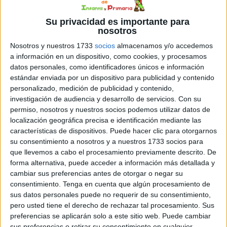
maestros
,
propuestas
,
violencia de género
Su privacidad es importante para
nosotros
21 NOVIEMBRE, 2025
POR
MARÍA
Nosotros y nuestros 1733
socios
almacenamos y/o accedemos
a información en un dispositivo, como cookies, y procesamos
Alza tu mano contra la violencia de
datos personales, como identificadores únicos e información
género
estándar enviada por un dispositivo para publicidad y contenido
personalizado, medición de publicidad y contenido,
investigación de audiencia y desarrollo de servicios.
Con su
Con
permiso, nosotros y nuestros socios podemos utilizar datos de
motivo
localización geográfica precisa e identificación mediante las
del Día
características de dispositivos. Puede hacer clic para otorgarnos
su consentimiento a nosotros y a nuestros 1733 socios para
que llevemos a cabo el procesamiento previamente descrito. De
forma alternativa, puede acceder a información más detallada y
cambiar sus preferencias antes de otorgar o negar su
consentimiento.
Tenga en cuenta que algún procesamiento de
Internacional para la Eliminación de la Violencia de
sus datos personales puede no requerir de su consentimiento,
Género, he preparado una actividad visual y creativa
pero usted tiene el derecho de rechazar tal procesamiento. Sus
pensada para trabajar en el aula el valor del respeto, la
preferencias se aplicarán solo a este sitio web. Puede cambiar
igualdad y el rechazo a cualquier forma de violencia. Esta
sus preferencias o retirar su consentimiento en cualquier