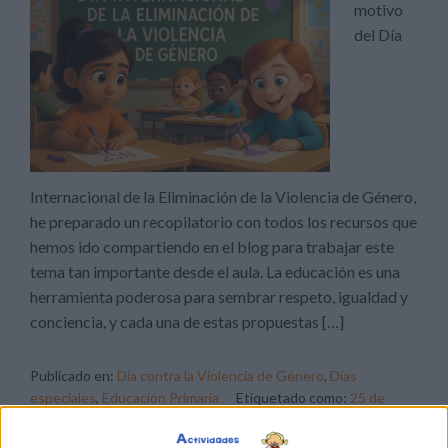
motivo
del Día
Internacional de la Eliminación de la Violencia de Género,
he preparado un recopilatorio con todos los recursos que
hemos ido compartiendo en el blog para trabajar este
tema tan importante desde el aula. La educación es una
herramienta poderosa para sembrar respeto, igualdad y
conciencia, y cada una de estas propuestas […]
Publicado en:
Día contra la Violencia de Género
,
Días
especiales
,
Educación Primaria
Etiquetado como:
25 de
noviembre
,
Día contra la violencia de género
,
Día Internacional
contra la Violencia de Género
,
dinámica
,
para profesores y