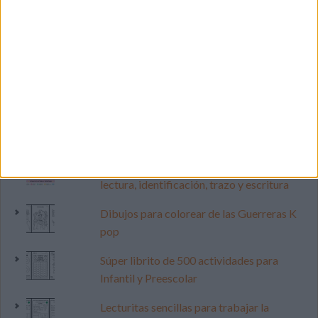
LO MÁS VISITADO
Primer grupo consonántico: Fichas de
lectura, identificación, trazo y escritura
Dibujos para colorear de las Guerreras K
pop
Súper librito de 500 actividades para
Infantil y Preescolar
Lecturitas sencillas para trabajar la