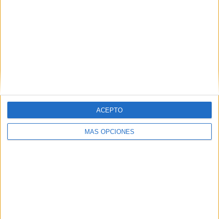
Infantil
,
Para plastificar
,
Primer grado
,
Primero de primaria
« PÁGINA ANTERIOR
1
2
ACEPTO
MÁS OPCIONES