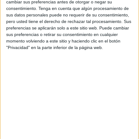
Aprendemos a identificar las partes
cambiar sus preferencias antes de otorgar o negar su
del cuerpo
consentimiento.
Tenga en cuenta que algún procesamiento de
sus datos personales puede no requerir de su consentimiento,
pero usted tiene el derecho de rechazar tal procesamiento. Sus
Hoy
preferencias se aplicarán solo a este sitio web. Puede cambiar
vamos a
sus preferencias o retirar su consentimiento en cualquier
aprender
momento volviendo a este sitio y haciendo clic en el botón
a
"Privacidad" en la parte inferior de la página web.
identificar las partes del cuerpo. Os comparto unas
fichas en las que hay que colorear las partes del cuerpo
del color que se indican.
Publicado en:
Actividad manipulativa
,
Educación Infantil
,
el
cuerpo humano
Etiquetado como:
colorear
,
Cuerpo humano
,
partes del cuerpo humano
,
repaso en casa