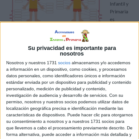
Infantil y
Primaria
es
importante que los niños empiecen a conocer su cuerpo,
primero conociendo sus manos, pies, etc. Y que luego
Su privacidad es importante para
sean capaces de identificarlos en dibujos o en el cuerpo
nosotros
de otras personas. Su aprendizaje no tiene porque ser un
Nosotros y nuestros 1731
socios
almacenamos y/o accedemos
ejercicio de memoria. Es importante utilizar material
a información en un dispositivo, como cookies, y procesamos
visual para […]
datos personales, como identificadores únicos e información
estándar enviada por un dispositivo para publicidad y contenido
personalizado, medición de publicidad y contenido,
Publicado en:
Educación Infantil
,
Educación Primaria
,
el cuerpo
investigación de audiencia y desarrollo de servicios.
Con su
humano
Etiquetado como:
Cuerpo humano
,
láminas
,
permiso, nosotros y nuestros socios podemos utilizar datos de
material didáctico
,
partes del cuerpo humano
localización geográfica precisa e identificación mediante las
características de dispositivos. Puede hacer clic para otorgarnos
su consentimiento a nosotros y a nuestros 1731 socios para
20 MARZO, 2020
POR
MARÍA
que llevemos a cabo el procesamiento previamente descrito. De
forma alternativa, puede acceder a información más detallada y