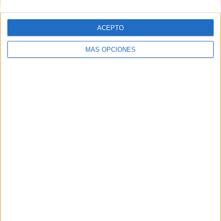
Comentario
*
ACEPTO
MÁS OPCIONES
Nombre
*
Correo electrónico
*
Web