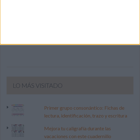
SIGUE NUESTROS TABLEROS EN
PINTEREST
LO MÁS VISITADO
Primer grupo consonántico: Fichas de
lectura, identificación, trazo y escritura
Mejora tu caligrafía durante las
vacaciones con este cuadernillo