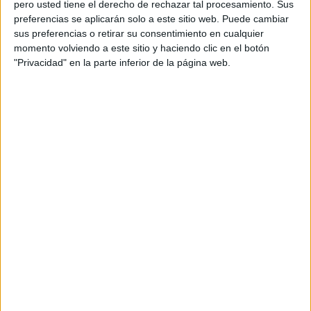
pero usted tiene el derecho de rechazar tal procesamiento. Sus
preferencias se aplicarán solo a este sitio web. Puede cambiar
Colección de minilibros:
sus preferencias o retirar su consentimiento en cualquier
Curiosidades de los países
momento volviendo a este sitio y haciendo clic en el botón
europeos con motivo del Día de
"Privacidad" en la parte inferior de la página web.
Europa
El
próximo
9 de
mayo
celebramos el Día de Europa, una ocasión perfecta para
acercar al alumnado a la diversidad cultural, histórica y
geográfica de nuestro continente. Para ello, presentamos
un recurso didáctico pensado especialmente para el aula.
Se trata de una serie de mini libros plegables, cada uno
dedicado a un país europeo diferente […]