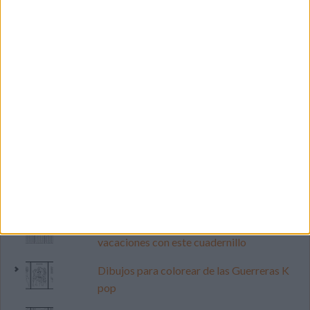
LO MÁS VISITADO
Primer grupo consonántico: Fichas de
lectura, identificación, trazo y escritura
Mejora tu caligrafía durante las
vacaciones con este cuadernillo
Dibujos para colorear de las Guerreras K
pop