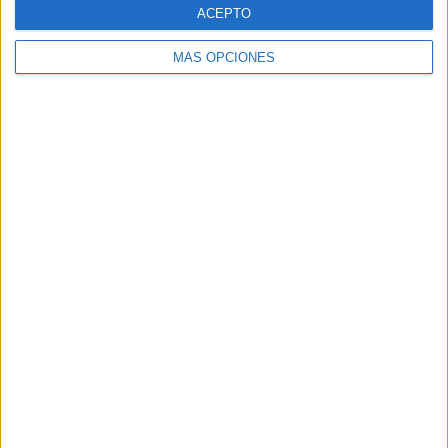
ACEPTO
SUSCRIBETE
MÁS OPCIONES
Introduce tu correo electrónico para suscribirte a este blog
y recibir notificaciones de nuevas entradas.
Dirección
de
email
SUSCRIBIR
Únete a otros 371K suscriptores
SIGUE NUESTROS TABLEROS EN
PINTEREST