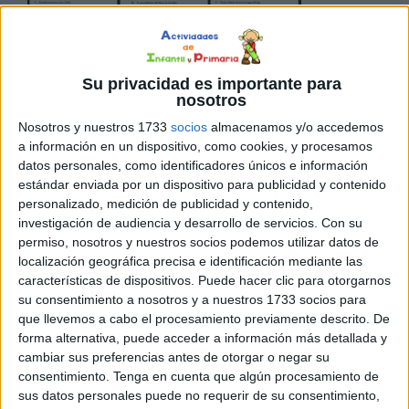
excelente oportunidad para explorar y aprender sobre la
Su privacidad es importante para
diversidad cultural y geográfica del continente. ¿Qué
nosotros
mejor manera de hacerlo que a través de lecturas
Nosotros y nuestros 1733
socios
almacenamos y/o accedemos
divertidas y educativas que despierten la imaginación de
a información en un dispositivo, como cookies, y procesamos
los niños y, al mismo tiempo, fomenten el desarrollo de su
datos personales, como identificadores únicos e información
estándar enviada por un dispositivo para publicidad y contenido
comprensión lectora? En esta colección de […]
personalizado, medición de publicidad y contenido,
investigación de audiencia y desarrollo de servicios.
Con su
Publicado en:
Comprensión lectora
,
Día de Europa
,
Días
permiso, nosotros y nuestros socios podemos utilizar datos de
especiales
,
Educación Primaria
,
Lecturas comprensivas y
localización geográfica precisa e identificación mediante las
cuentos
,
Lengua
,
Lengua
,
Lengua
,
Primer Ciclo
,
Segundo Ciclo
,
características de dispositivos. Puede hacer clic para otorgarnos
Tercer Ciclo
Etiquetado como:
Competencia lingüística
,
su consentimiento a nosotros y a nuestros 1733 socios para
comprensión lectora
,
Día de Europa
,
Europa
,
Lecturas
que llevemos a cabo el procesamiento previamente descrito. De
forma alternativa, puede acceder a información más detallada y
comprensivas
,
lecturas cortas
,
lengua primaria
cambiar sus preferencias antes de otorgar o negar su
consentimiento.
Tenga en cuenta que algún procesamiento de
sus datos personales puede no requerir de su consentimiento,
6 MAYO, 2025
POR
MARÍA