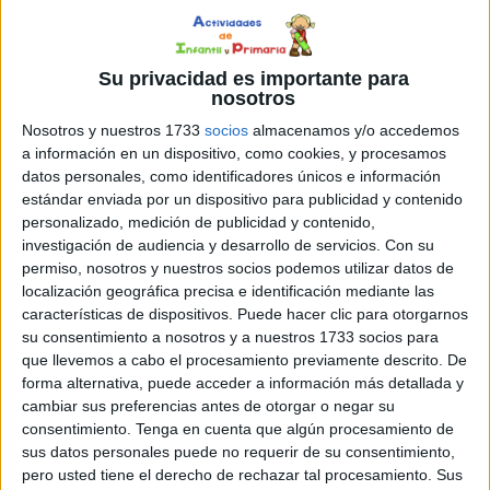
inferencia y la interpretación de textos, todo ello en un
contexto cercano y motivador para los niños y niñas.
Su privacidad es importante para
La segunda ficha está centrada en la reflexión personal y
nosotros
los valores familiares. En ella, el alumnado podrá pensar
Nosotros y nuestros 1733
socios
almacenamos y/o accedemos
sobre qué significa la familia para ellos, qué actividades
a información en un dispositivo, como cookies, y procesamos
disfrutan en familia y cuáles son los valores más
datos personales, como identificadores únicos e información
estándar enviada por un dispositivo para publicidad y contenido
importantes dentro del hogar, como el amor, el respeto,
personalizado, medición de publicidad y contenido,
la ayuda mutua, la paciencia o la unión. Este tipo de
investigación de audiencia y desarrollo de servicios.
Con su
actividades favorecen la expresión emocional, el
permiso, nosotros y nuestros socios podemos utilizar datos de
autoconocimiento y el desarrollo de habilidades sociales
localización geográfica precisa e identificación mediante las
y afectivas.
características de dispositivos. Puede hacer clic para otorgarnos
su consentimiento a nosotros y a nuestros 1733 socios para
que llevemos a cabo el procesamiento previamente descrito. De
forma alternativa, puede acceder a información más detallada y
cambiar sus preferencias antes de otorgar o negar su
consentimiento.
Tenga en cuenta que algún procesamiento de
sus datos personales puede no requerir de su consentimiento,
pero usted tiene el derecho de rechazar tal procesamiento. Sus