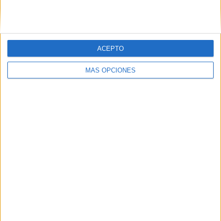
ACEPTO
MÁS OPCIONES
Comparte esto:
Publicado en:
Comprensión lectora
,
Día de las Familias
,
Días
especiales
,
Lecturas comprensivas y cuentos
Etiquetado
como:
15 de mayo
,
comprensión lectora
,
Día de la Familia
,
día
de las familias
,
familia
,
lectura comprensiva
,
reflexión
,
reflexión
personal
,
valores
,
valores familiares
Deja una respuesta