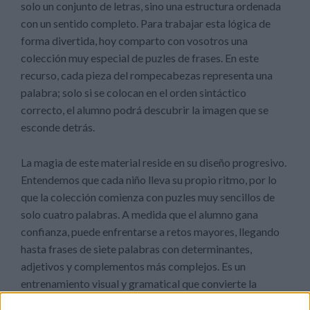
solo un conjunto de letras, sino una estructura ordenada
con un sentido completo. Para trabajar esta lógica de
forma divertida, hoy comparto con vosotros una
colección muy especial de puzles de frases. En este
recurso, cada pieza del rompecabezas representa una
palabra; solo si se colocan en el orden sintáctico
correcto, el alumno podrá descubrir la imagen que se
esconde detrás.
La magia de este material reside en su diseño progresivo.
Entendemos que cada niño lleva su propio ritmo, por lo
que la colección comienza con puzles muy sencillos de
solo cuatro palabras. A medida que el alumno gana
confianza, puede enfrentarse a retos mayores, llegando
hasta frases de siete palabras con determinantes,
adjetivos y complementos más complejos. Es un
entrenamiento visual y gramatical que convierte la
formación de oraciones en un desafío táctil y