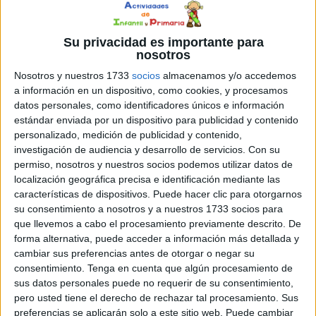
emocionante.
Su privacidad es importante para
Lo que hace único a este recurso es el apoyo visual. La
nosotros
imagen actúa como un guía: si el alumno intenta poner el
Nosotros y nuestros 1733
socios
almacenamos y/o accedemos
verbo antes que el sujeto, verá rápidamente que el dibujo
a información en un dispositivo, como cookies, y procesamos
no tiene sentido. Esto fomenta la autonomía y la
datos personales, como identificadores únicos e información
autoevaluación, ya que el propio puzle le indica si va por
estándar enviada por un dispositivo para publicidad y contenido
buen camino. Es un material ideal para trabajar la
personalizado, medición de publicidad y contenido,
comprensión lectora, la concordancia y la atención, todo
investigación de audiencia y desarrollo de servicios.
Con su
permiso, nosotros y nuestros socios podemos utilizar datos de
mientras se divierten completando la ilustración.
localización geográfica precisa e identificación mediante las
características de dispositivos. Puede hacer clic para otorgarnos
su consentimiento a nosotros y a nuestros 1733 socios para
que llevemos a cabo el procesamiento previamente descrito. De
forma alternativa, puede acceder a información más detallada y
cambiar sus preferencias antes de otorgar o negar su
consentimiento.
Tenga en cuenta que algún procesamiento de
sus datos personales puede no requerir de su consentimiento,
pero usted tiene el derecho de rechazar tal procesamiento. Sus
preferencias se aplicarán solo a este sitio web. Puede cambiar