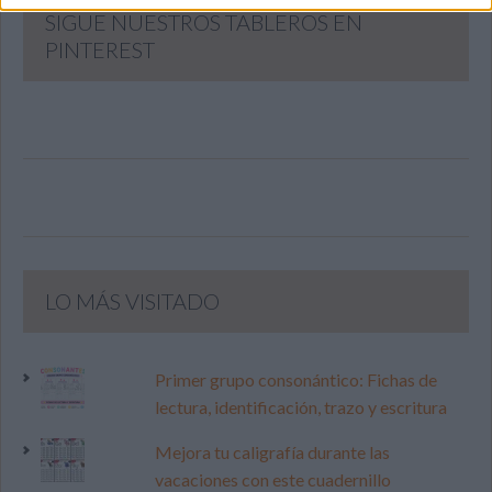
SIGUE NUESTROS TABLEROS EN
PINTEREST
LO MÁS VISITADO
Primer grupo consonántico: Fichas de
lectura, identificación, trazo y escritura
Mejora tu caligrafía durante las
vacaciones con este cuadernillo