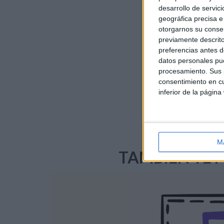
desarrollo de servici
geográfica precisa e 
DESCAR
otorgarnos su conse
previamente descrito
preferencias antes d
datos personales pue
procesamiento. Sus p
consentimiento en cu
inferior de la página
Plantilla
M
TAMBIÉN TE 