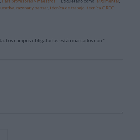
,
Para profesores y maestros
Etiquetado como:
argumentar
,
ducativa
,
razonar y pensar
,
técnica de trabajo
,
técnica OREO
da.
Los campos obligatorios están marcados con
*