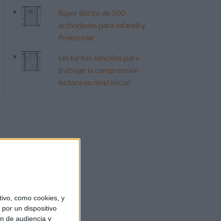
Súper librito de 500
actividades para Infantil y
Preescolar
Lecturitas sencillas para
trabajar la comprensión
lectora en nivel inicial
ivo, como cookies, y
por un dispositivo
ón de audiencia y