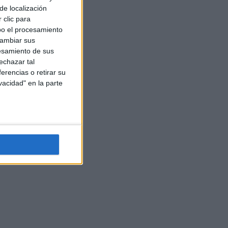
de localización
 clic para
bo el procesamiento
cambiar sus
esamiento de sus
echazar tal
erencias o retirar su
vacidad" en la parte