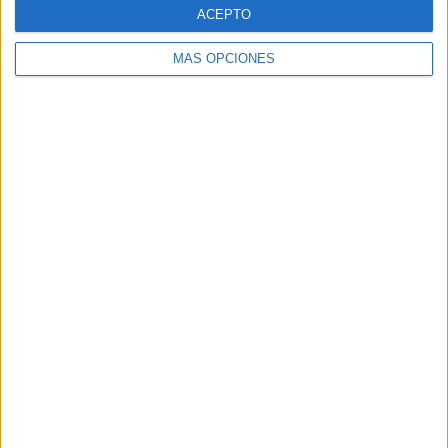
SUSCRIBETE
ACEPTO
MÁS OPCIONES
Introduce tu correo electrónico para suscribirte a este blog
y recibir notificaciones de nuevas entradas.
Dirección
de
email
SUSCRIBIR
Únete a otros 371K suscriptores
SIGUE NUESTROS TABLEROS EN
PINTEREST