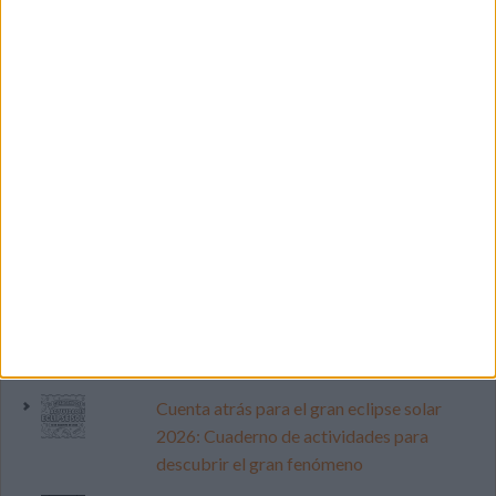
LO MÁS VISITADO
Calendario minimalista curso 2026-2027
para docentes
Dibujos para colorear de las Guerreras K
pop
Cuenta atrás para el gran eclipse solar
2026: Cuaderno de actividades para
descubrir el gran fenómeno