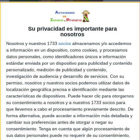
Su privacidad es importante para
nosotros
Nosotros y nuestros 1733
socios
almacenamos y/o accedemos
compañeros, en la siguiente entrada presentamos una
a información en un dispositivo, como cookies, y procesamos
plantilla práctica para trabajar la técnica OREO, una
datos personales, como identificadores únicos e información
estrategia que ayuda al alumnado de Primaria y
estándar enviada por un dispositivo para publicidad y contenido
Secundaria a aprender a expresar, justificar y argumentar
personalizado, medición de publicidad y contenido,
investigación de audiencia y desarrollo de servicios.
Con su
sus opiniones de manera ordenada. La técnica OREO es
permiso, nosotros y nuestros socios podemos utilizar datos de
una estrategia sencilla y visual que ayuda a los
localización geográfica precisa e identificación mediante las
estudiantes a organizar sus ideas […]
características de dispositivos. Puede hacer clic para otorgarnos
su consentimiento a nosotros y a nuestros 1733 socios para
que llevemos a cabo el procesamiento previamente descrito. De
Publicado en:
Educación Primaria
,
Educación Secundaria
,
Para
forma alternativa, puede acceder a información más detallada y
profesores y maestros
Etiquetado como:
argumentar
,
cambiar sus preferencias antes de otorgar o negar su
educación primaria
,
educación secundaria
,
Estrategia
consentimiento.
Tenga en cuenta que algún procesamiento de
educativa
,
razonar y pensar
,
técnica de trabajo
,
técnica OREO
sus datos personales puede no requerir de su consentimiento,