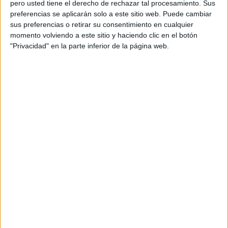
pero usted tiene el derecho de rechazar tal procesamiento. Sus
preferencias se aplicarán solo a este sitio web. Puede cambiar
2 MAYO, 2025
POR
MARÍA
sus preferencias o retirar su consentimiento en cualquier
momento volviendo a este sitio y haciendo clic en el botón
Técnica de trabajo en clase: El
"Privacidad" en la parte inferior de la página web.
semáforo de las tareas
Queridos
compañeros, hoy os quiero un recurso práctico y visual
para organizar mejor el trabajo en el aula: los carteles de
semáforo. Estos carteles utilizan los colores rojo,
amarillo y verde para indicar a los alumnos en qué
momento del proceso de trabajo se encuentran. El color
verde señala que el tiempo para realizar la […]