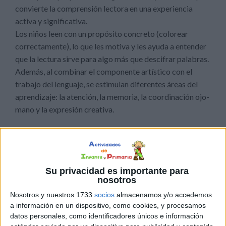
convierte la comprensión lectora en una experiencia
activa y significativa.
Los niños leen con un propósito concreto (colorear
correctamente), lo que les motiva y les ayuda a entender
que la lectura sirve para algo más que descifrar palabras.
Además, al combinar el componente artístico con el
trabajo del lenguaje, se estimulan diferentes áreas del
aprendizaje: la atención, la memoria, la coordinación ojo-
mano y la expresión creativa.
Su privacidad es importante para
nosotros
Nosotros y nuestros 1733
socios
almacenamos y/o accedemos
a información en un dispositivo, como cookies, y procesamos
datos personales, como identificadores únicos e información