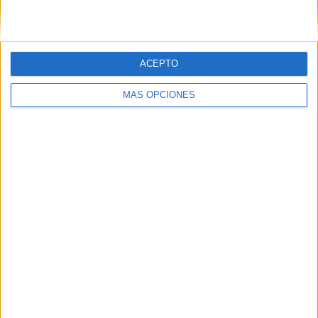
ACEPTO
MÁS OPCIONES
DESCARGAR EN PDF
Lee y colorea los personajes