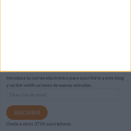
SUSCRIBETE
Introduce tu correo electrónico para suscribirte a este blog
y recibir notificaciones de nuevas entradas.
Dirección
de
email
SUSCRIBIR
Únete a otros 371K suscriptores