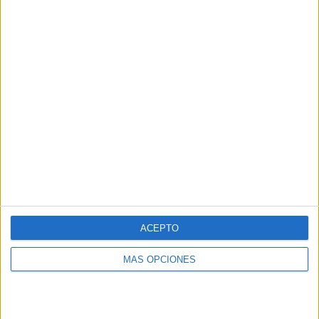
Carteles tablas multiplicar
Miercoles
TAMBIÉN TE PUEDE
INTERESAR
ACEPTO
MÁS OPCIONES
Comparte esto: