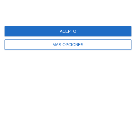
SIGUE NUESTROS TABLEROS EN
PINTEREST
ACEPTO
MÁS OPCIONES
LO MÁS VISITADO
Dibujos para colorear de las Guerreras K
pop
Primer grupo consonántico: Fichas de
lectura, identificación, trazo y escritura