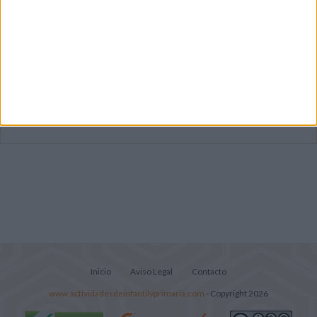
Mejora tu caligrafía durante las
vacaciones con este cuadernillo
Súper librito de 500 actividades para
Infantil y Preescolar
Portadas de Minecraft para cuadernos de
diferentes asignaturas
Inicio
Aviso Legal
Contacto
www.actividadesdeinfantilyprimaria.com
- Copyright 2026