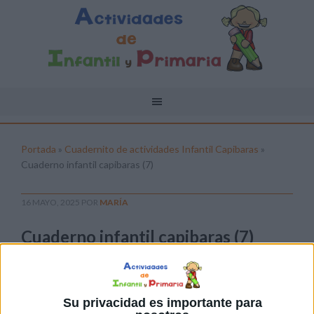
Portada
»
Cuadernito de actividades Infantil Capibaras
»
Cuaderno infantil capibaras (7)
16 MAYO, 2025
POR
MARÍA
Cuaderno infantil capibaras (7)
Pulsa sobre el enlace para descargar el
archivo:
Su privacidad es importante para