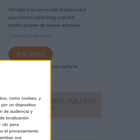
Introduce tu correo electrónico para
suscribirte a este blog y recibir
notificaciones de nuevas entradas.
Dirección
de
email
SUSCRIBIR
Únete a otros 371K suscriptores
ivo, como cookies, y
SIGUE NUESTROS TABLEROS
por un dispositivo
EN PINTEREST
ón de audiencia y
de localización
 clic para
bo el procesamiento
cambiar sus