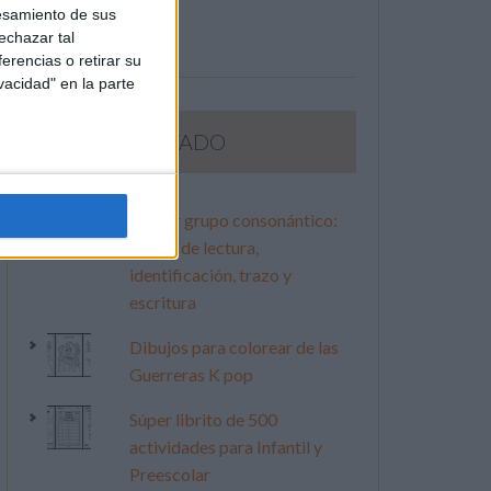
esamiento de sus
echazar tal
erencias o retirar su
vacidad" en la parte
LO MÁS VISITADO
Primer grupo consonántico:
Fichas de lectura,
identificación, trazo y
escritura
Dibujos para colorear de las
Guerreras K pop
Súper librito de 500
actividades para Infantil y
Preescolar