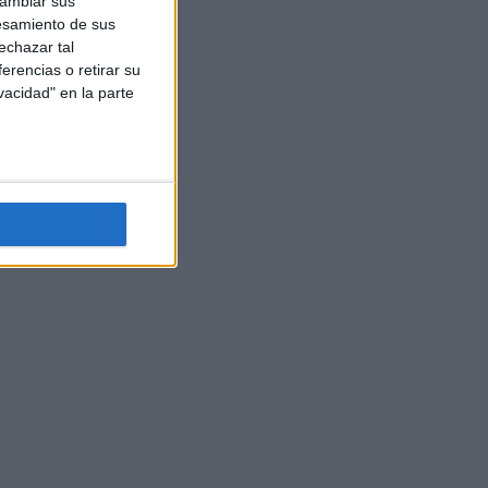
cambiar sus
esamiento de sus
echazar tal
erencias o retirar su
vacidad" en la parte