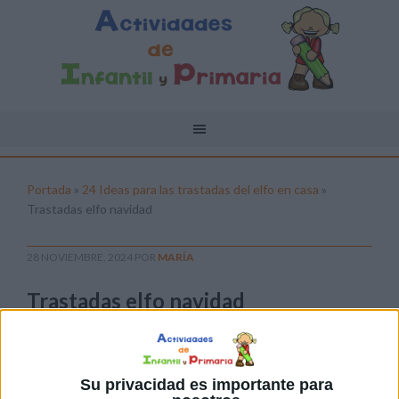
Portada
»
24 Ideas para las trastadas del elfo en casa
»
Trastadas elfo navidad
28 NOVIEMBRE, 2024
POR
MARÍA
Trastadas elfo navidad
Pulsa sobre el enlace para descargar el
archivo:
Su privacidad es importante para