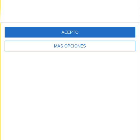
ACEPTO
LO MÁS VISITADO
MÁS OPCIONES
Primer grupo consonántico: Fichas de
lectura, identificación, trazo y escritura
Dibujos para colorear de las Guerreras K
pop
Súper librito de 500 actividades para
Infantil y Preescolar
Lecturitas sencillas para trabajar la
comprensión lectora en nivel inicial