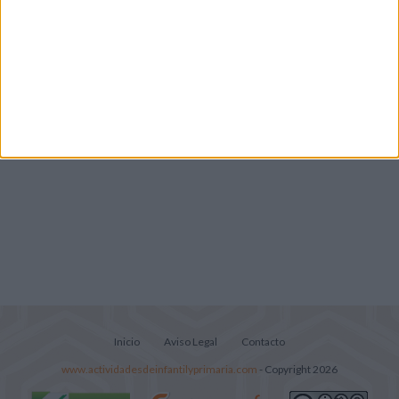
Cuadernito aprendemos a leer letra por
letra con el método de sílabas simples
Inicio
Aviso Legal
Contacto
www.actividadesdeinfantilyprimaria.com
- Copyright 2026