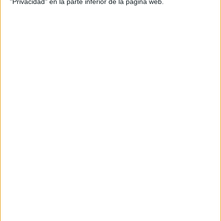
"Privacidad" en la parte inferior de la página web.
Escribe tu correo electrónico…
SUSCRIBIRSE