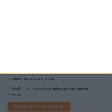
Nombre
*
Correo electrónico
*
Web
Recibir un correo electrónico con los siguientes
comentarios a esta entrada.
Recibir un correo electrónico con cada nueva
entrada.