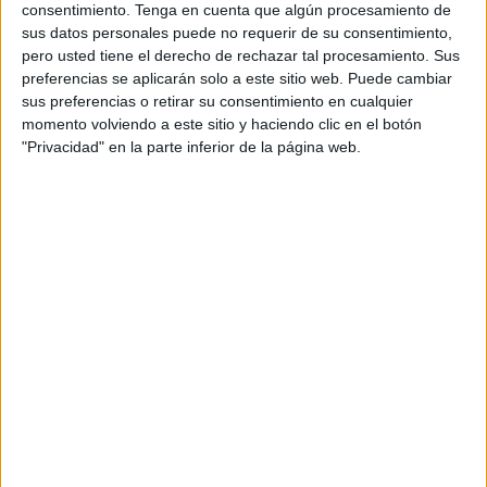
consentimiento.
Tenga en cuenta que algún procesamiento de
sus datos personales puede no requerir de su consentimiento,
pero usted tiene el derecho de rechazar tal procesamiento. Sus
preferencias se aplicarán solo a este sitio web. Puede cambiar
sus preferencias o retirar su consentimiento en cualquier
momento volviendo a este sitio y haciendo clic en el botón
"Privacidad" en la parte inferior de la página web.
SUSCRIBETE
TOTALMENTE
GRATIS
Y PUEDES
ESTAR AL DÍA
DE
TODAS
NUESTRAS
NOVEDADES
Escribe tu correo electrónico…