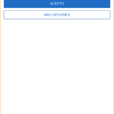
comentarios a esta entrada.
ACEPTO
Recibir un correo electrónico con cada nueva
MÁS OPCIONES
entrada.