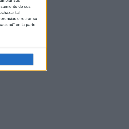
cambiar sus
esamiento de sus
echazar tal
erencias o retirar su
vacidad" en la parte