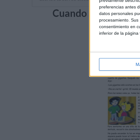
previamente descrito
preferencias antes d
Cuando sea grande 
datos personales pue
procesamiento. Sus p
pro
consentimiento en cu
inferior de la página
M