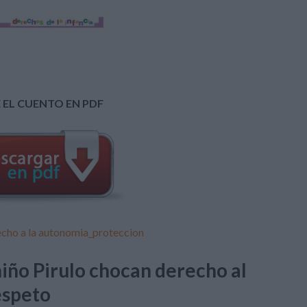
 EL CUENTO EN PDF
cho a la autonomia_proteccion
iño Pirulo chocan derecho al
espeto