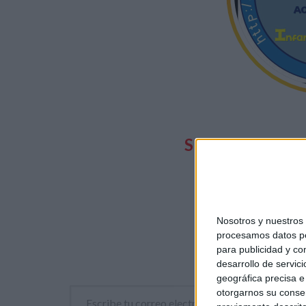
SUSCRIBETE
T
Y PUEDES
TODAS
NUES
Nosotros y nuestro
procesamos datos per
para publicidad y co
desarrollo de servici
geográfica precisa e 
Escribe tu correo electrónico…
otorgarnos su conse