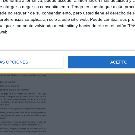
. De forma alternativa, puede acceder a información más detallada y 
e otorgar o negar su consentimiento.
Tenga en cuenta que algún proc
derecho a la autonomia
de no requerir de su consentimiento, pero usted tiene el derecho de r
referencias se aplicarán solo a este sitio web. Puede cambiar sus pref
teccion
alquier momento volviendo a este sitio y haciendo clic en el botón "Pri
 web.
ÁS OPCIONES
ACEPTO