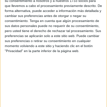
su consentimiento a nosotros y a nuestros 1733 socios para
y actividades propuestas. Esto facilita la asimilación de
que llevemos a cabo el procesamiento previamente descrito. De
forma alternativa, puede acceder a información más detallada y
conceptos y el desarrollo de habilidades.
cambiar sus preferencias antes de otorgar o negar su
consentimiento.
Tenga en cuenta que algún procesamiento de
3.
Mayor atención y concentración:
La conexión con
sus datos personales puede no requerir de su consentimiento,
personajes de la Patrulla Canina puede mantener a los
pero usted tiene el derecho de rechazar tal procesamiento. Sus
niños comprometidos durante más tiempo en las
preferencias se aplicarán solo a este sitio web. Puede cambiar
sus preferencias o retirar su consentimiento en cualquier
actividades de descripción, lo que beneficia su
momento volviendo a este sitio y haciendo clic en el botón
concentración.
"Privacidad" en la parte inferior de la página web.