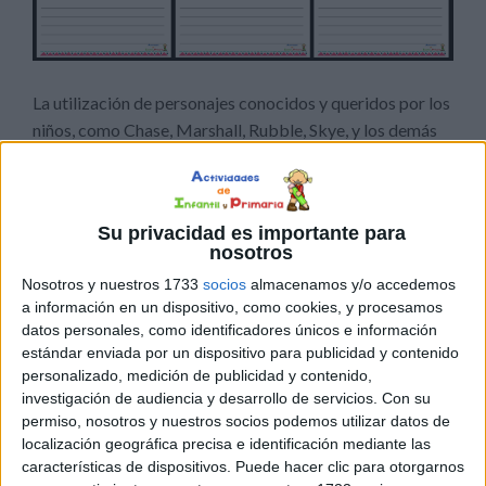
La utilización de personajes conocidos y queridos por los
niños, como Chase, Marshall, Rubble, Skye, y los demás
miembros de la Patrulla Canina, crea un vínculo
inmediato y emocional que puede ayudar en la enseñanza
de habilidades lingüísticas y de comunicación. Los
Su privacidad es importante para
beneficios de esta conexión incluyen:
nosotros
Nosotros y nuestros 1733
socios
almacenamos y/o accedemos
1.
Motivación e interés:
Los niños se sienten más
a información en un dispositivo, como cookies, y procesamos
motivados para participar en actividades de lectura y
datos personales, como identificadores únicos e información
escritura cuando involucran a personajes que les
estándar enviada por un dispositivo para publicidad y contenido
encantan. Los personajes de la Patrulla Canina son
personalizado, medición de publicidad y contenido,
investigación de audiencia y desarrollo de servicios.
Con su
atractivos y estimulan el entusiasmo por el aprendizaje.
permiso, nosotros y nuestros socios podemos utilizar datos de
localización geográfica precisa e identificación mediante las
2.
Comprensión más profunda:
Al utilizar personajes
características de dispositivos. Puede hacer clic para otorgarnos
familiares, los niños pueden comprender mejor las tareas