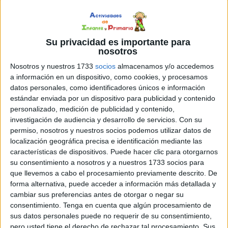
favorece el desarrollo del vocabulario y la comprensión
contextual. Al comparar las frases y buscar la intrusa, los
lectores deben comprender el significado de las palabras
Su privacidad es importante para
y su uso en diferentes contextos. También pueden
nosotros
enfrentarse a términos o conceptos menos familiares, lo
Nosotros y nuestros 1733
socios
almacenamos y/o accedemos
que les brinda la oportunidad de ampliar su vocabulario y
a información en un dispositivo, como cookies, y procesamos
enriquecer su comprensión del lenguaje.
datos personales, como identificadores únicos e información
estándar enviada por un dispositivo para publicidad y contenido
personalizado, medición de publicidad y contenido,
Además de los beneficios mencionados, el ejercicio de
investigación de audiencia y desarrollo de servicios.
Con su
identificar la frase intrusa también es una forma
permiso, nosotros y nuestros socios podemos utilizar datos de
divertida y motivadora de trabajar la comprensión
localización geográfica precisa e identificación mediante las
lectora. Al tratarse de un desafío que implica encontrar la
características de dispositivos. Puede hacer clic para otorgarnos
respuesta correcta entre varias opciones, los lectores se
su consentimiento a nosotros y a nuestros 1733 socios para
que llevemos a cabo el procesamiento previamente descrito. De
sienten estimulados y comprometidos con la actividad.
forma alternativa, puede acceder a información más detallada y
Esto contribuye a generar un ambiente de aprendizaje
cambiar sus preferencias antes de otorgar o negar su
activo y participativo, lo que mejora la motivación y el
consentimiento.
Tenga en cuenta que algún procesamiento de
interés por la lectura.
sus datos personales puede no requerir de su consentimiento,
pero usted tiene el derecho de rechazar tal procesamiento. Sus