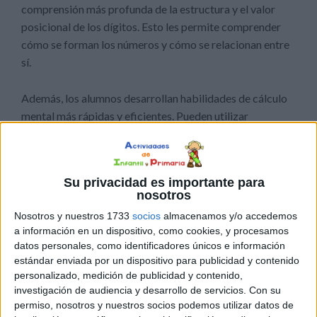
comprensión más profunda de la estructura y el valor
posicional de los dígitos. Esto les permite comprender
cómo se forman los números y cómo se relacionan entre
sí.
Además, los alumnos desarrollan habilidades de cálculo
mental más rápidas y eficientes. Pueden utilizar
estrategias como la descomposición aditiva y
sustractiva para resolver problemas de suma y resta de
manera más sencilla, lo que les permite realizar cálculos
Su privacidad es importante para
mentales con mayor facilidad.
nosotros
Nosotros y nuestros 1733
socios
almacenamos y/o accedemos
a información en un dispositivo, como cookies, y procesamos
datos personales, como identificadores únicos e información
estándar enviada por un dispositivo para publicidad y contenido
personalizado, medición de publicidad y contenido,
investigación de audiencia y desarrollo de servicios.
Con su
permiso, nosotros y nuestros socios podemos utilizar datos de