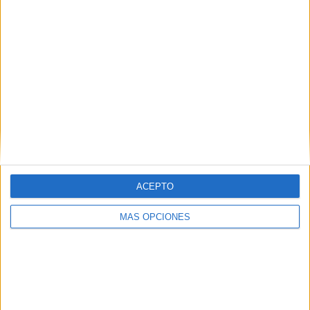
valor posicional
Comentarios
Amarilis
dice
26 mayo, 2023 a las 12:14 pm
ACEPTO
Me parece muy bien de gran ayuda
MÁS OPCIONES
Responder