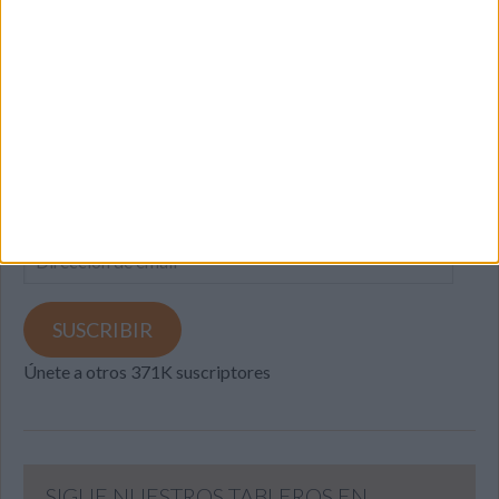
SUSCRIBETE
Introduce tu correo electrónico para suscribirte a este blog
y recibir notificaciones de nuevas entradas.
Dirección
de
email
SUSCRIBIR
Únete a otros 371K suscriptores
SIGUE NUESTROS TABLEROS EN