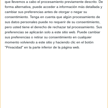
que llevemos a cabo el procesamiento previamente descrito. De
forma alternativa, puede acceder a información más detallada y
La comprensión de las frases negativas también
cambiar sus preferencias antes de otorgar o negar su
contribuye al desarrollo de habilidades de comunicación
consentimiento.
Tenga en cuenta que algún procesamiento de
sus datos personales puede no requerir de su consentimiento,
efectiva. En la vida cotidiana, las frases negativas se
pero usted tiene el derecho de rechazar tal procesamiento. Sus
utilizan con frecuencia para expresar preferencias,
preferencias se aplicarán solo a este sitio web. Puede cambiar
establecer límites y transmitir información negativa o
sus preferencias o retirar su consentimiento en cualquier
desfavorable. Los estudiantes que no comprenden
momento volviendo a este sitio y haciendo clic en el botón
adecuadamente las frases negativas pueden tener
"Privacidad" en la parte inferior de la página web.
dificultades para interpretar correctamente las
intenciones de otras personas, lo que puede llevar a
malentendidos y conflictos en sus interacciones sociales.