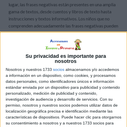
lugar, las frases negativas están presentes en una amplia
gama de textos, desde cuentos y libros de texto hasta
instrucciones y textos informativos. Los niños que no
comprenden adecuadamente las frases negativas pueden
perder información crucial y tener dificultades para
seguir el hilo del texto. Esto puede afectar
negativamente su capacidad para aprender nuevos
conceptos y ampliar su conocimiento.
Su privacidad es importante para
nosotros
Además, la comprensión de las frases negativas es
Nosotros y nuestros 1733
socios
almacenamos y/o accedemos
esencial para el desarrollo de habilidades de
a información en un dispositivo, como cookies, y procesamos
datos personales, como identificadores únicos e información
pensamiento crítico y razonamiento lógico. Al
estándar enviada por un dispositivo para publicidad y contenido
enfrentarse a una frase negativa, los estudiantes deben
personalizado, medición de publicidad y contenido,
ser capaces de identificar las palabras clave y
investigación de audiencia y desarrollo de servicios.
Con su
comprender cómo afectan el significado general de la
permiso, nosotros y nuestros socios podemos utilizar datos de
oración. Esto implica analizar la estructura gramatical y
localización geográfica precisa e identificación mediante las
características de dispositivos. Puede hacer clic para otorgarnos
contextual del texto, así como inferir el significado a
su consentimiento a nosotros y a nuestros 1733 socios para
partir de pistas y claves en el mismo.