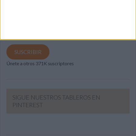
Introduce tu correo electrónico para suscribirte a este blog
y recibir notificaciones de nuevas entradas.
Dirección
de
email
SUSCRIBIR
Únete a otros 371K suscriptores
SIGUE NUESTROS TABLEROS EN
PINTEREST