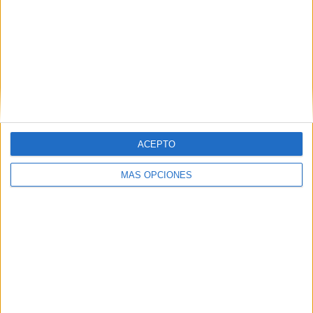
Fuga de letras con vocabulario de Halloween
ACEPTO
MÁS OPCIONES
Juego de conciencia fonológica: ¿Cómo se llama cada
niño?
Comparte esto: