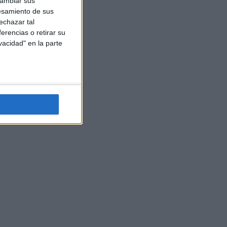
cambiar sus
esamiento de sus
echazar tal
erencias o retirar su
vacidad" en la parte