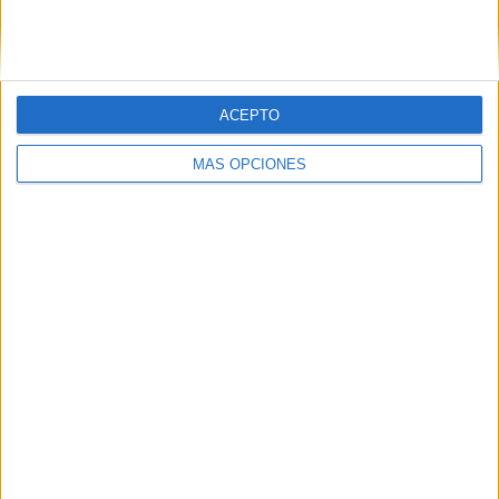
SIGUE NUESTROS TABLEROS EN
PINTEREST
ACEPTO
MÁS OPCIONES
LO MÁS VISITADO
Calendario minimalista curso 2026-2027
para docentes
Dibujos para colorear de las Guerreras K
pop