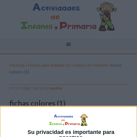
Portada
»
Fichas para trabajar los colores en Infantil
»
fichas
colores (1)
29 OCTUBRE, 2021
POR
MARÍA
fichas colores (1)
Pulsa sobre el enlace para descargar el
archivo:
Su privacidad es importante para