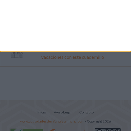
Primer grupo consonántico: Fichas de
lectura, identificación, trazo y escritura
Cuenta atrás para el gran eclipse solar
2026: Cuaderno de actividades para
descubrir el gran fenómeno
Mejora tu caligrafía durante las
vacaciones con este cuadernillo
Inicio
Aviso Legal
Contacto
www.actividadesdeinfantilyprimaria.com
- Copyright 2026