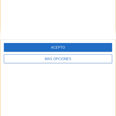
ACEPTO
MÁS OPCIONES
DESCARGAR PDF
inferencias visuales emociones
Comparte esto: