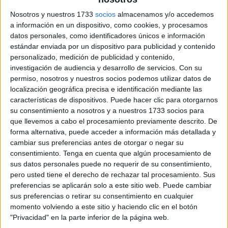
pasos_para_trabajar_habilidades_fonologi
Nosotros y nuestros 1733
socios
almacenamos y/o accedemos
a información en un dispositivo, como cookies, y procesamos
materiales para trabajar las
datos personales, como identificadores únicos e información
habilidades fonologicas CREENA
estándar enviada por un dispositivo para publicidad y contenido
personalizado, medición de publicidad y contenido,
recorta las imágenes y pégalas
investigación de audiencia y desarrollo de servicios.
Con su
según el número de sílabas que
permiso, nosotros y nuestros socios podemos utilizar datos de
contenga
localización geográfica precisa e identificación mediante las
características de dispositivos. Puede hacer clic para otorgarnos
Unir imágenes que tengan igual
su consentimiento a nosotros y a nuestros 1733 socios para
que llevemos a cabo el procesamiento previamente descrito. De
número de sílabas
forma alternativa, puede acceder a información más detallada y
contamos sílabas editable
cambiar sus preferencias antes de otorgar o negar su
consentimiento.
Tenga en cuenta que algún procesamiento de
Mi cámara de
sus datos personales puede no requerir de su consentimiento,
los deseos
pero usted tiene el derecho de rechazar tal procesamiento. Sus
preferencias se aplicarán solo a este sitio web. Puede cambiar
para 2026
sus preferencias o retirar su consentimiento en cualquier
momento volviendo a este sitio y haciendo clic en el botón
"Privacidad" en la parte inferior de la página web.