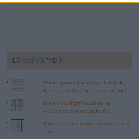
LO MÁS VISITADO
Primer grupo consonántico: Fichas de
lectura, identificación, trazo y escritura
Mejora tu caligrafía durante las
vacaciones con este cuadernillo
Dibujos para colorear de las Guerreras K
pop