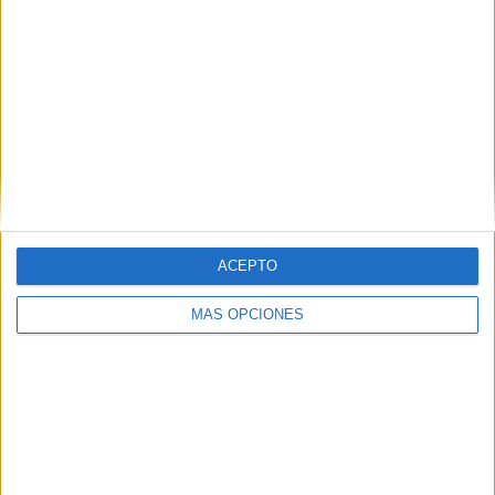
Comparte esto:
Publicado en:
Conciencia Fonológica
,
Educación Infantil
,
Educación Primaria
Etiquetado como:
actividad de lengua
,
Conciencia Fonológica
,
cuadernos de actividades
,
lengua
primaria
,
recopilarorio materiales
ACEPTO
Deja una respuesta
MÁS OPCIONES
Tu dirección de correo electrónico no será publicada.
Los
campos obligatorios están marcados con
*
Comentario
*