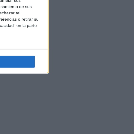
cambiar sus
esamiento de sus
echazar tal
erencias o retirar su
vacidad" en la parte