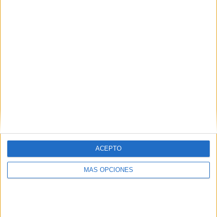
Mini libro
sobre mi
2025
Comparte esto:
Publicado en:
Clase virtual
,
Inicio de curso
Etiquetado
ACEPTO
como:
grupo
,
normas
,
para padres y madres
,
whatsapp
MÁS OPCIONES
Deja una respuesta
Tu dirección de correo electrónico no será publicada.
Los
campos obligatorios están marcados con
*