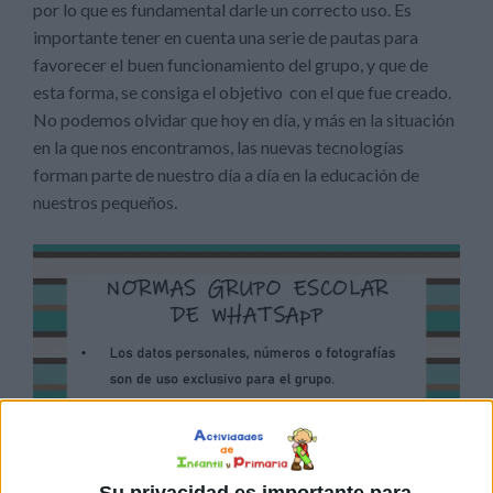
por lo que es fundamental darle un correcto uso. Es
importante tener en cuenta una serie de pautas para
favorecer el buen funcionamiento del grupo, y que de
esta forma, se consiga el objetivo con el que fue creado.
No podemos olvidar que hoy en día, y más en la situación
en la que nos encontramos, las nuevas tecnologías
forman parte de nuestro día a día en la educación de
nuestros pequeños.