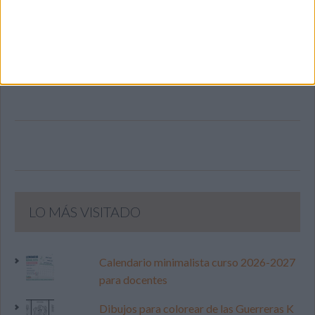
SIGUE NUESTROS TABLEROS EN
PINTEREST
LO MÁS VISITADO
Calendario minimalista curso 2026-2027
para docentes
Dibujos para colorear de las Guerreras K