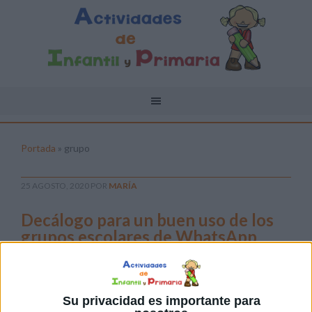
Portada
»
grupo
25 AGOSTO, 2020
POR
MARÍA
Decálogo para un buen uso de los
grupos escolares de WhatsApp
El grupo
de
Su privacidad es importante para