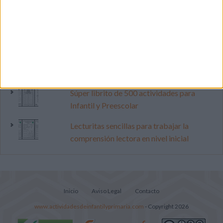
lectura, identificación, trazo y escritura
Mejora tu caligrafía durante las
vacaciones con este cuadernillo
Dibujos para colorear de las Guerreras K
pop
Súper librito de 500 actividades para
Infantil y Preescolar
Lecturitas sencillas para trabajar la
comprensión lectora en nivel inicial
Inicio
Aviso Legal
Contacto
www.actividadesdeinfantilyprimaria.com
- Copyright 2026