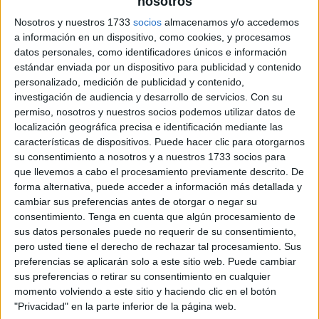
nosotros
Nosotros y nuestros 1733
socios
almacenamos y/o accedemos
a información en un dispositivo, como cookies, y procesamos
datos personales, como identificadores únicos e información
estándar enviada por un dispositivo para publicidad y contenido
personalizado, medición de publicidad y contenido,
WhatsApp de padres y madres del colegio de los hijos se
investigación de audiencia y desarrollo de servicios.
Con su
ha convertido en una herramienta cotidiana, por lo que es
permiso, nosotros y nuestros socios podemos utilizar datos de
fundamental darle un correcto uso. Es importante tener
localización geográfica precisa e identificación mediante las
en cuenta una serie de pautas para favorecer el buen
características de dispositivos. Puede hacer clic para otorgarnos
funcionamiento del grupo, y que de esta forma, se
su consentimiento a nosotros y a nuestros 1733 socios para
consiga el objetivo con […]
que llevemos a cabo el procesamiento previamente descrito. De
forma alternativa, puede acceder a información más detallada y
cambiar sus preferencias antes de otorgar o negar su
Publicado en:
Clase virtual
,
Inicio de curso
Etiquetado
consentimiento.
Tenga en cuenta que algún procesamiento de
como:
grupo
,
normas
,
para padres y madres
,
whatsapp
sus datos personales puede no requerir de su consentimiento,
pero usted tiene el derecho de rechazar tal procesamiento. Sus
preferencias se aplicarán solo a este sitio web. Puede cambiar
sus preferencias o retirar su consentimiento en cualquier
momento volviendo a este sitio y haciendo clic en el botón
"Privacidad" en la parte inferior de la página web.