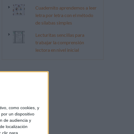
Cuadernito aprendemos a leer
letra por letra con el método
de sílabas simples
Lecturitas sencillas para
trabajar la comprensión
lectora en nivel inicial
ivo, como cookies, y
por un dispositivo
ón de audiencia y
de localización
 clic para