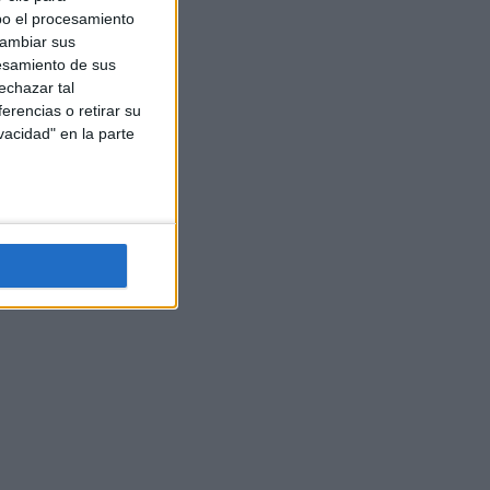
bo el procesamiento
cambiar sus
esamiento de sus
echazar tal
erencias o retirar su
vacidad" en la parte