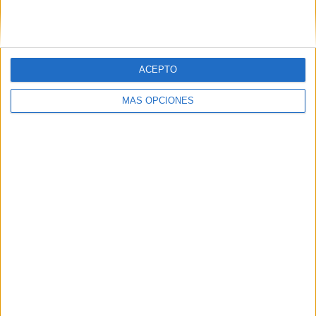
Os
ACEPTO
MÁS OPCIONES
compartimos esta bonita colección de dibujos, lista para
imprimir y colorear por nuestros peques.
Publicado en:
3 Años
,
4 Años
,
Educación Infantil
,
Plástica y
creatividad
Etiquetado como:
colorear
,
dibujo libre
,
dibujos
,
educación infantil
,
unicornios