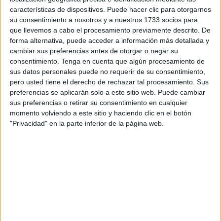
características de dispositivos. Puede hacer clic para otorgarnos
Juego de memory de las emociones
su consentimiento a nosotros y a nuestros 1733 socios para
con unicornios
que llevemos a cabo el procesamiento previamente descrito. De
forma alternativa, puede acceder a información más detallada y
cambiar sus preferencias antes de otorgar o negar su
Trabajar
consentimiento.
Tenga en cuenta que algún procesamiento de
la
sus datos personales puede no requerir de su consentimiento,
pero usted tiene el derecho de rechazar tal procesamiento. Sus
preferencias se aplicarán solo a este sitio web. Puede cambiar
sus preferencias o retirar su consentimiento en cualquier
momento volviendo a este sitio y haciendo clic en el botón
"Privacidad" en la parte inferior de la página web.
educación emocional tanto en casa como en el aula es
importante; y si lo hacemos a través del juego mucho
mejor. Para ello, os comparto este divertido memory de
las emociones. Hay que recortar cada tarjeta
(recomiendo plastificarlas), mezclarlas y que el niño sea
capaz de emparejar las tarjetas cuyo unicornio expresan
la […]