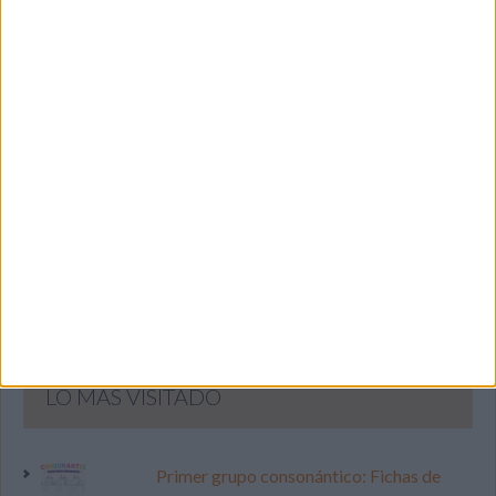
SIGUE NUESTROS TABLEROS EN
PINTEREST
LO MÁS VISITADO
Primer grupo consonántico: Fichas de