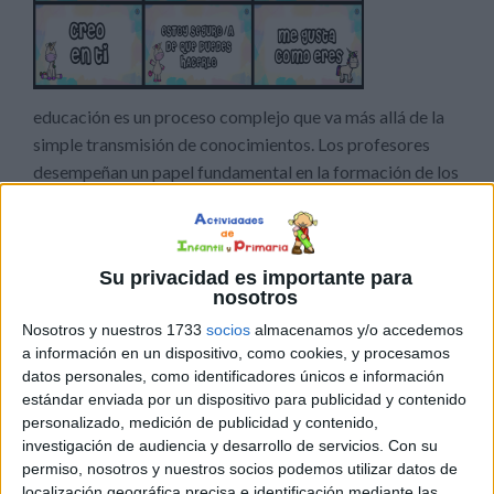
educación es un proceso complejo que va más allá de la
simple transmisión de conocimientos. Los profesores
desempeñan un papel fundamental en la formación de los
estudiantes, no solo enseñando conceptos académicos,
sino también fomentando el desarrollo personal y
emocional. Uno de los recursos más poderosos que
Su privacidad es importante para
pueden utilizar para este fin son las […]
nosotros
Nosotros y nuestros 1733
socios
almacenamos y/o accedemos
Publicado en:
Decoración
,
Educación Emocional
,
Educación
a información en un dispositivo, como cookies, y procesamos
Infantil
,
Educación Primaria
Etiquetado como:
autoestima
,
datos personales, como identificadores únicos e información
educación emocional
,
inteligencia emocional
,
motivación
,
estándar enviada por un dispositivo para publicidad y contenido
Tarjetas
,
tarjetas motivadoras
,
unicornios
personalizado, medición de publicidad y contenido,
investigación de audiencia y desarrollo de servicios.
Con su
permiso, nosotros y nuestros socios podemos utilizar datos de
29 ENERO, 2021
POR
MARÍA
localización geográfica precisa e identificación mediante las