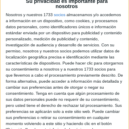
Su privacidad es importante para
nosotros
Nosotros y nuestros 1733
socios
almacenamos y/o accedemos
a información en un dispositivo, como cookies, y procesamos
datos personales, como identificadores únicos e información
Síndrome de Down, es importante promover la inclusión
estándar enviada por un dispositivo para publicidad y contenido
y la conciencia sobre esta condición genética. Una
personalizado, medición de publicidad y contenido,
actividad creativa y significativa es la pulserita para
investigación de audiencia y desarrollo de servicios.
Con su
colorear, que permite a las personas de todas las edades
permiso, nosotros y nuestros socios podemos utilizar datos de
expresar su apoyo y solidaridad. En este artículo,
localización geográfica precisa e identificación mediante las
características de dispositivos. Puede hacer clic para otorgarnos
exploraremos por qué esta pulserita es una excelente
su consentimiento a nosotros y a nuestros 1733 socios para
opción […]
que llevemos a cabo el procesamiento previamente descrito. De
forma alternativa, puede acceder a información más detallada y
Publicado en:
NEAE
Etiquetado como:
aceptación
,
apoyo
,
cambiar sus preferencias antes de otorgar o negar su
celebración
,
colorear
,
comprensión
,
comunidades
,
conciencia
,
consentimiento.
Tenga en cuenta que algún procesamiento de
conversaciones
,
creatividad
,
Día del Síndrome de Down
,
sus datos personales puede no requerir de su consentimiento,
diferencias
,
DIVERSIDAD
,
escuelas
,
estilo
,
expresión
pero usted tiene el derecho de rechazar tal procesamiento. Sus
preferencias se aplicarán solo a este sitio web. Puede cambiar
personal
,
FAMILIAS
,
igualdad de oportunidades
,
inclusión
,
sus preferencias o retirar su consentimiento en cualquier
individualidad
,
información
,
mensaje
,
orgullo
,
participación
,
momento volviendo a este sitio y haciendo clic en el botón
poderoso
,
Pulserita
,
recuerdo duradero
,
respeto
,
símbolo
,