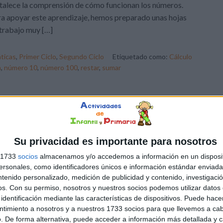
talece la comprensión de cómo funcionan los números.
a apoyar este aprendizaje, hemos preparado unas hojas
trabajo muy […]
ticas
,
Primer Ciclo
,
Segundo Ciclo
Etiquetado como:
Cálculo
a
,
número 10
,
número 100
,
restar
,
sumar
Su privacidad es importante para nosotros
s 1733
socios
almacenamos y/o accedemos a información en un disposit
sonales, como identificadores únicos e información estándar enviada 
ntenido personalizado, medición de publicidad y contenido, investigaci
os.
Con su permiso, nosotros y nuestros socios podemos utilizar datos 
identificación mediante las características de dispositivos. Puede hacer
ntimiento a nosotros y a nuestros 1733 socios para que llevemos a ca
. De forma alternativa, puede acceder a información más detallada y 