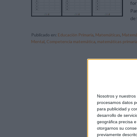
for
Par
de 
Publicado en:
Educación Primaria
,
Matemáticas
,
Matemá
Mental
,
Competencia matemática
,
matemáticas primari
Nosotros y nuestro
procesamos datos per
para publicidad y co
desarrollo de servici
geográfica precisa e 
otorgarnos su conse
previamente descrito