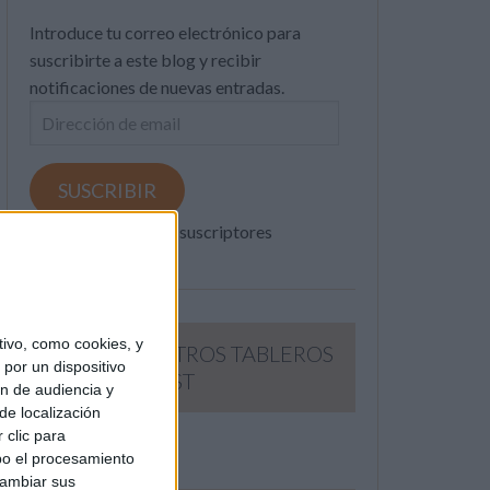
Introduce tu correo electrónico para
suscribirte a este blog y recibir
notificaciones de nuevas entradas.
Dirección
de
email
SUSCRIBIR
Únete a otros 371K suscriptores
ivo, como cookies, y
SIGUE NUESTROS TABLEROS
por un dispositivo
EN PINTEREST
ón de audiencia y
de localización
 clic para
bo el procesamiento
cambiar sus