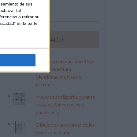
esamiento de sus
echazar tal
erencias o retirar su
vacidad" en la parte
LO MÁS VISITADO
Primer grupo consonántico:
Fichas de lectura,
identificación, trazo y
escritura
Mejora tu caligrafía durante
las vacaciones con este
cuadernillo
Dibujos para colorear de las
Guerreras K pop