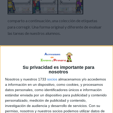
comparto a continuación, una colección de etiquetas
para corregir. Una forma original y diferente de evaluar
las tareas de nuestros alumnos.
Publicado en:
Educación Infantil
,
Educación Primaria
Etiquetado como:
corregir
,
etiquetas
,
evaluar
,
material para
maestros
,
para profesores
,
pegatinas
Su privacidad es importante para
nosotros
14 ENERO, 2021
POR
MARÍA
Nosotros y nuestros 1733
socios
almacenamos y/o accedemos
a información en un dispositivo, como cookies, y procesamos
Figuras del Tangram
datos personales, como identificadores únicos e información
estándar enviada por un dispositivo para publicidad y contenido
Os
personalizado, medición de publicidad y contenido,
investigación de audiencia y desarrollo de servicios.
Con su
permiso, nosotros y nuestros socios podemos utilizar datos de