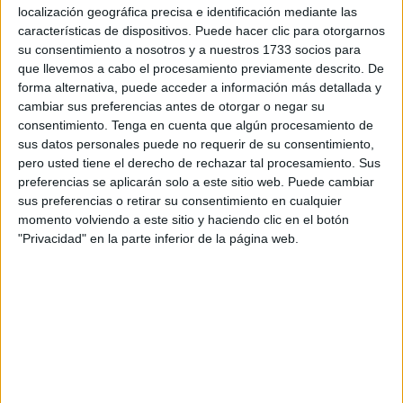
localización geográfica precisa e identificación mediante las
características de dispositivos. Puede hacer clic para otorgarnos
su consentimiento a nosotros y a nuestros 1733 socios para
que llevemos a cabo el procesamiento previamente descrito. De
forma alternativa, puede acceder a información más detallada y
cambiar sus preferencias antes de otorgar o negar su
comparto a continuación una completa colección de
consentimiento.
Tenga en cuenta que algún procesamiento de
figuras del tangram del blog Imágenes Educativas. El
sus datos personales puede no requerir de su consentimiento,
Tangram es un juego de astucia en el que hay siete piezas
pero usted tiene el derecho de rechazar tal procesamiento. Sus
(llamadas Tans) de diferentes formas y tamaños. El uso
preferencias se aplicarán solo a este sitio web. Puede cambiar
del Tangram en psicología y psicopedagogía es evidente,
sus preferencias o retirar su consentimiento en cualquier
momento volviendo a este sitio y haciendo clic en el botón
ya que promueve el desarrollo de las capacidades
"Privacidad" en la parte inferior de la página web.
intelectuales y psicomotrices de […]
Publicado en:
Actividad manipulativa
,
Atención
,
Educación
Infantil
,
Educación Primaria
,
Juegos educativos
Etiquetado
como:
estimulación sensorial
,
figuras geométricas
,
Manipulativos didácticos
,
material para maestros
,
para
profesores
,
tangram