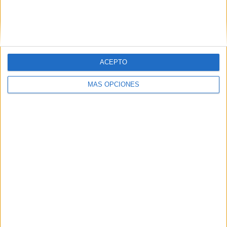
SUSCRIBIR
Únete a otros 371K suscriptores
ACEPTO
SIGUE NUESTROS TABLEROS EN
MÁS OPCIONES
PINTEREST
LO MÁS VISITADO