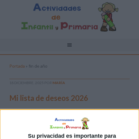
Portada
»
fin de año
18 DICIEMBRE, 2025
POR
MARÍA
Mi lista de deseos 2026
Los
últimos
días de
clase
Su privacidad es importante para