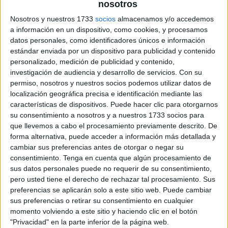
nosotros
antes de
las
Nosotros y nuestros 1733
socios
almacenamos y/o accedemos
a información en un dispositivo, como cookies, y procesamos
datos personales, como identificadores únicos e información
estándar enviada por un dispositivo para publicidad y contenido
personalizado, medición de publicidad y contenido,
vacaciones de Navidad son un momento perfecto para
investigación de audiencia y desarrollo de servicios.
Con su
parar, reflexionar y conectar con las emociones de
permiso, nosotros y nuestros socios podemos utilizar datos de
localización geográfica precisa e identificación mediante las
nuestros alumnos. Por eso hoy queremos compartir una
características de dispositivos. Puede hacer clic para otorgarnos
ficha muy particular y emotiva, pensada para que los
su consentimiento a nosotros y a nuestros 1733 socios para
niños y niñas expresen sus deseos para el año 2026, ya
que llevemos a cabo el procesamiento previamente descrito. De
sea a través […]
forma alternativa, puede acceder a información más detallada y
cambiar sus preferencias antes de otorgar o negar su
consentimiento.
Tenga en cuenta que algún procesamiento de
Publicado en:
Navidad
Etiquetado como:
año 2026
,
sus datos personales puede no requerir de su consentimiento,
creatividad
,
deseos
,
dinámica de reflexión
,
fin de año
,
pero usted tiene el derecho de rechazar tal procesamiento. Sus
propósitos
,
reflexión
,
reflexión emocional
,
reflexión personal
preferencias se aplicarán solo a este sitio web. Puede cambiar
sus preferencias o retirar su consentimiento en cualquier
momento volviendo a este sitio y haciendo clic en el botón
"Privacidad" en la parte inferior de la página web.