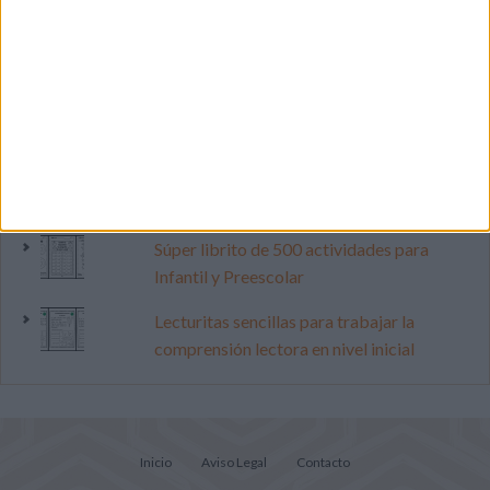
Primer grupo consonántico: Fichas de
lectura, identificación, trazo y escritura
Mejora tu caligrafía durante las
vacaciones con este cuadernillo
Dibujos para colorear de las Guerreras K
pop
Súper librito de 500 actividades para
Infantil y Preescolar
Lecturitas sencillas para trabajar la
comprensión lectora en nivel inicial
Inicio
Aviso Legal
Contacto