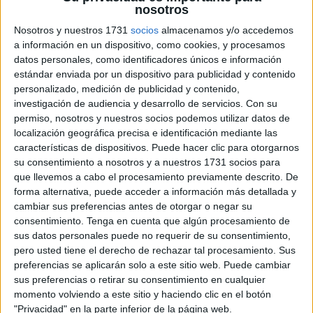
más que
nosotros
un lugar
Nosotros y nuestros 1731
socios
almacenamos y/o accedemos
donde
a información en un dispositivo, como cookies, y procesamos
aprender
datos personales, como identificadores únicos e información
estándar enviada por un dispositivo para publicidad y contenido
personalizado, medición de publicidad y contenido,
contenidos académicos: es un espacio en el que los
investigación de audiencia y desarrollo de servicios.
Con su
alumnos pasan gran parte de su día, conviven con sus
permiso, nosotros y nuestros socios podemos utilizar datos de
compañeros y viven experiencias emocionales intensas.
localización geográfica precisa e identificación mediante las
Por ello, es fundamental que la clase se convierta en un
características de dispositivos. Puede hacer clic para otorgarnos
entorno seguro, acogedor y respetuoso, donde cada
su consentimiento a nosotros y a nuestros 1731 socios para
que llevemos a cabo el procesamiento previamente descrito. De
estudiante se […]
forma alternativa, puede acceder a información más detallada y
cambiar sus preferencias antes de otorgar o negar su
Publicado en:
Decoración
,
Educación Emocional
,
Inicio de
consentimiento.
Tenga en cuenta que algún procesamiento de
curso
Etiquetado como:
ambiente seguro
,
carteles
sus datos personales puede no requerir de su consentimiento,
motivadores
,
DECORA TU AULA
,
Decoración
,
educación
pero usted tiene el derecho de rechazar tal procesamiento. Sus
emocional
,
espacio seguro
,
inteligencia emocional
,
para
preferencias se aplicarán solo a este sitio web. Puede cambiar
profesores y maestros
sus preferencias o retirar su consentimiento en cualquier
momento volviendo a este sitio y haciendo clic en el botón
"Privacidad" en la parte inferior de la página web.