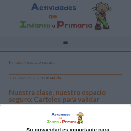
Portada
»
espacio seguro
3 SEPTIEMBRE, 2025
POR
MARÍA
Nuestra clase, nuestro espacio
seguro: Carteles para validar
emociones
El aula es
mucho
Su privacidad es importante para