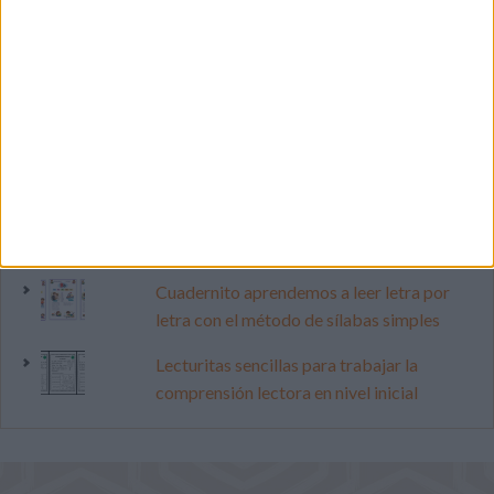
Primer grupo consonántico: Fichas de
lectura, identificación, trazo y escritura
Dibujos para colorear de las Guerreras K
pop
Súper librito de 500 actividades para
Infantil y Preescolar
Cuadernito aprendemos a leer letra por
letra con el método de sílabas simples
Lecturitas sencillas para trabajar la
comprensión lectora en nivel inicial